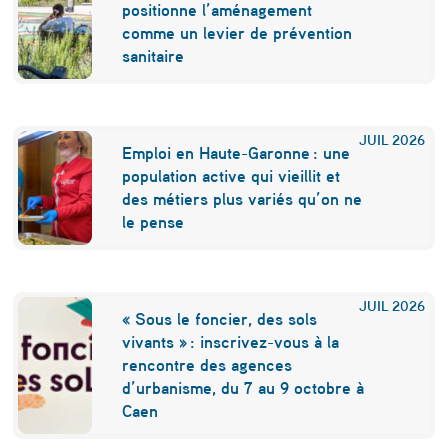
r
positionne l’aménagement
r
comme un levier de prévention
sanitaire
a
i
t
JUIL
2026
Emploi en Haute-Garonne : une
s
population active qui vieillit et
a
des métiers plus variés qu’on ne
le pense
u
v
e
JUIL
2026
« Sous le foncier, des sols
r
vivants » : inscrivez-vous à la
rencontre des agences
d
d’urbanisme, du 7 au 9 octobre à
e
Caen
s