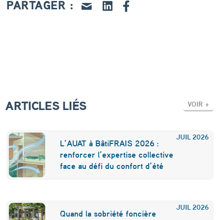
r
PARTAGER :
l
e
s
v
i
l
ARTICLES LIÉS
VOIR +
l
e
JUIL
2026
L’AUAT à BâtiFRAIS 2026 :
s
renforcer l’expertise collective
face au défi du confort d’été
p
o
u
JUIL
2026
Quand la sobriété foncière