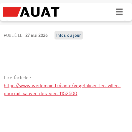
Végétaliser les villes pourrait sauver des
vies
V
PUBLIÉ LE
27 mai 2026
Infos du jour
é
g
é
t
Lire l'article :
a
https://www.wedemain.fr/sante/vegetaliser-les-villes-
l
pourrait-sauver-des-vies-1152500
i
s
e