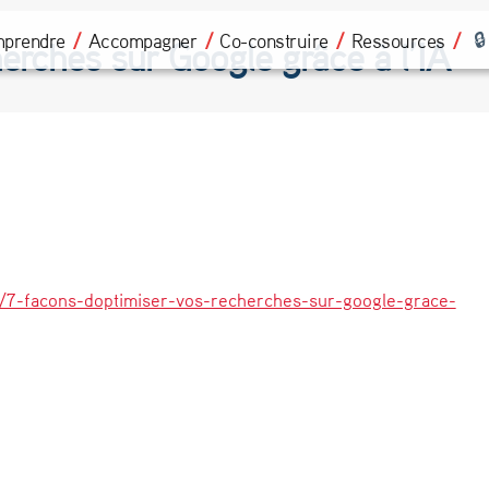
prendre
Accompagner
Co-construire
Ressources
herches sur Google grâce à l’IA
e/7-facons-doptimiser-vos-recherches-sur-google-grace-