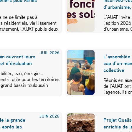
métiers plus variés
inscrivez-vo
d’urbanisme,
 ne se limite pas à
L’AUAT invite 
s résidentiels, vieillissement
l’édition 2026
crutement, l’AUAT publie deux
d’urbanisme. 
ibuer…
JUIL
2026
in ouvrent leurs
L’assemblée 
et d’évaluation
cap d’un mand
collective
ilités, eau, énergie…
est-il utile pour les territoires
Réunis en ass
 grand bassin toulousain
de l’AUAT ont 
l’agence. Ils
JUIN
2026
de la grande
Projet Qualis
 après les
enrichie de l