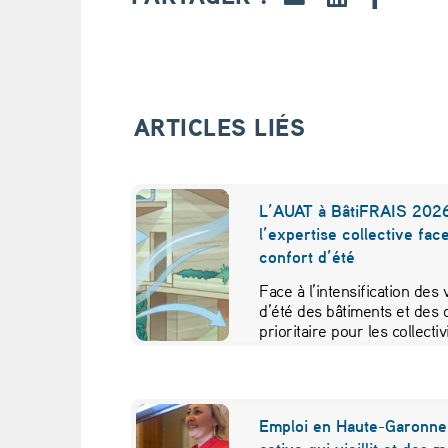
’
o
p
ARTICLES LIÉS
t
i
L’AUAT à BâtiFRAIS 2026
l’expertise collective fac
m
confort d’été
i
Face à l’intensification des
d’été des bâtiments et des 
s
prioritaire pour les collecti
e
r
Emploi en Haute-Garonne 