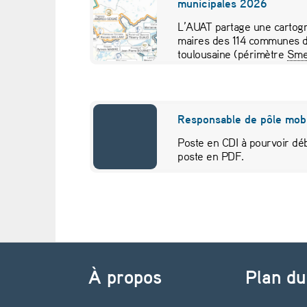
municipales 2026
e
L’AUAT partage une cartogr
maires des 114 communes d
s
toulousaine (périmètre
Sme
pour visualiser…
s
u
Responsable de pôle mobi
r
Poste en CDI à pourvoir déb
poste en PDF.
G
o
o
Navigation de l’article
g
À propos
Plan du
l