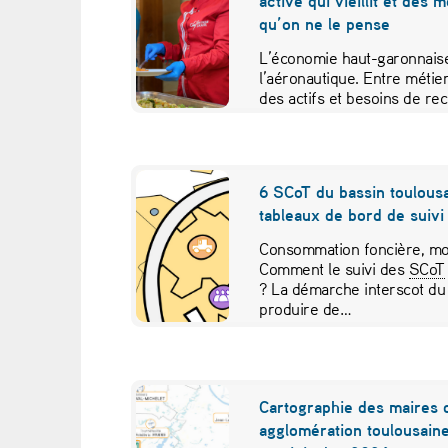
active qui vieillit et des 
v
qu’on ne le pense
o
L’économie haut-garonnaise
l’aéronautique. Entre métier
s
des actifs et besoins de re
études croisées pour contr
r
e
6 SCoT du bassin toulousa
tableaux de bord de suivi 
c
Consommation foncière, mob
h
Comment le suivi des
SCoT
? La démarche interscot du
e
produire de…
r
c
Cartographie des maires 
agglomération toulousaine
h