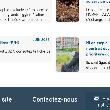
au service de
aphie exclusive réunissant les
Dans le cadre
e la grande agglomération
l’INRAE, l’AU
at
/ Tisséo). Un outil essentiel
d’échange tec
JUIN
2026
lités (F/H)
Ni en emploi,
: portrait de
ut 2027, consultez la fiche de
prioritaires 
Ils sont âgés 
études, ni en
 site
Contactez-nous
Abo
notre