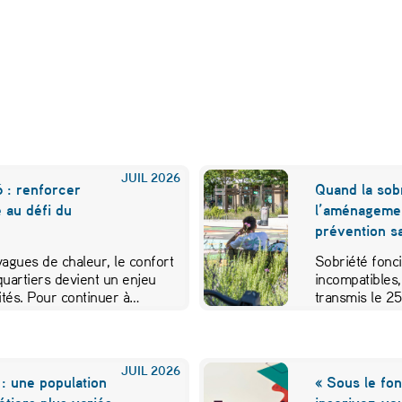
JUIL
2026
 : renforcer
Quand la sobr
e au défi du
l’aménageme
prévention sa
 vagues de chaleur, le confort
Sobriété fonci
quartiers devient un enjeu
incompatibles,
vités. Pour continuer à…
transmis le 2
JUIL
2026
: une population
« Sous le fon