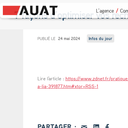
L’agence
Com
7 façons d’optimiser vos rec
7
PUBLIÉ LE
24 mai 2024
Infos du jour
f
a
ç
Lire l'article :
https://www.zdnet.fr/pratiqu
o
a-lia-391877.htm#xtor=RSS-1
n
s
d
PARTAGER :