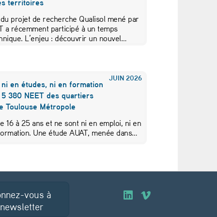
s territoires
 du projet de recherche Qualisol mené par
AT a récemment participé à un temps
hnique. L’enjeu : découvrir un nouvel…
JUIN
2026
 ni en études, ni en formation
s 5 380 NEET des quartiers
de Toulouse Métropole
de 16 à 25 ans et ne sont ni en emploi, ni en
 formation. Une étude AUAT, menée dans…
nnez-vous à
O
O
 newsletter
u
u