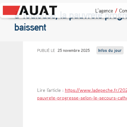
L’agence
Com
à Toulouse, la pauvreté prog
baissent
à
PUBLIÉ LE
25 novembre 2025
Infos du jour
T
o
u
Lire l'article :
https://www.ladepeche.fr/202
l
pauvrete-progresse-selon-le-secours-cath
o
u