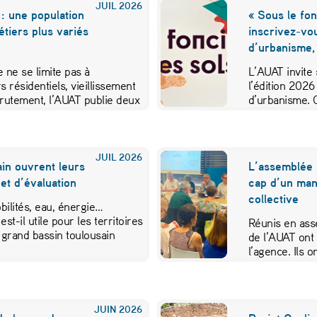
JUIL
2026
: une population
« Sous le fon
métiers plus variés
inscrivez-vo
d’urbanisme,
 ne se limite pas à
L’AUAT invite 
s résidentiels, vieillissement
l’édition 2026
crutement, l’AUAT publie deux
d’urbanisme. 
ibuer…
JUIL
2026
in ouvrent leurs
L’assemblée 
et d’évaluation
cap d’un mand
collective
ilités, eau, énergie…
est-il utile pour les territoires
Réunis en ass
 grand bassin toulousain
de l’AUAT ont 
l’agence. Ils
JUIN
2026