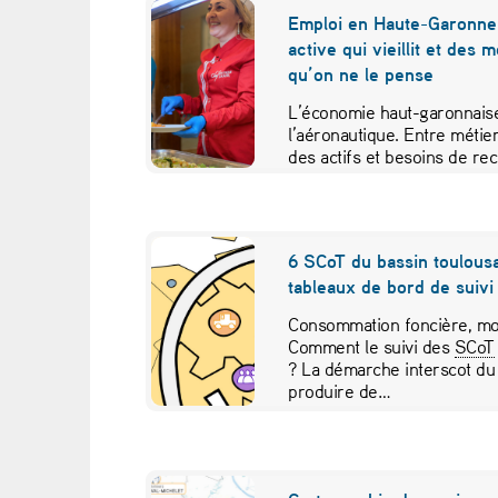
e
Emploi en Haute-Garonne 
active qui vieillit et des 
t
qu’on ne le pense
é
L’économie haut-garonnaise
l’aéronautique. Entre métier
p
des actifs et besoins de re
études croisées pour contr
r
o
6 SCoT du bassin toulousa
tableaux de bord de suivi 
g
Consommation foncière, mob
r
Comment le suivi des
SCoT
? La démarche interscot du
e
produire de…
s
s