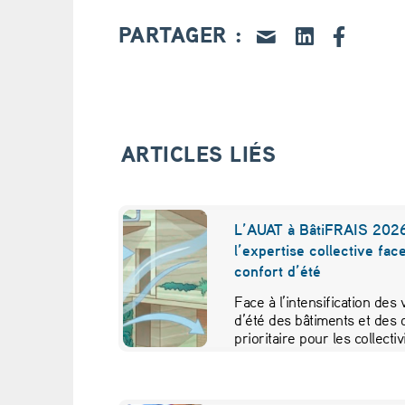
s
PARTAGER :
e
,
l
ARTICLES LIÉS
a
p
L’AUAT à BâtiFRAIS 2026
l’expertise collective fac
a
confort d’été
u
Face à l’intensification des
d’été des bâtiments et des 
v
prioritaire pour les collecti
r