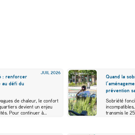
JUIL
2026
 : renforcer
Quand la sobr
e au défi du
l’aménageme
prévention sa
 vagues de chaleur, le confort
Sobriété fonci
quartiers devient un enjeu
incompatibles,
vités. Pour continuer à…
transmis le 2