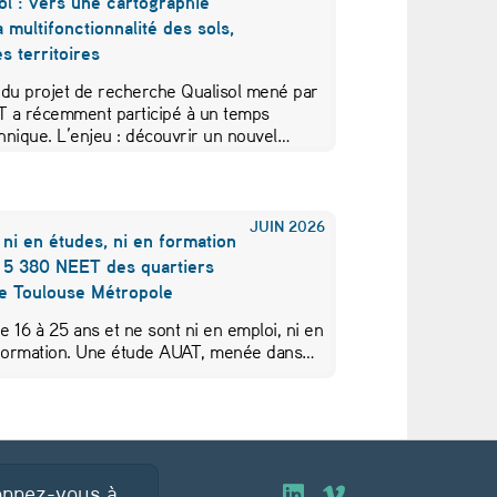
ol : vers une cartographie
a multifonctionnalité des sols,
s territoires
 du projet de recherche Qualisol mené par
AT a récemment participé à un temps
hnique. L’enjeu : découvrir un nouvel…
JUIN
2026
 ni en études, ni en formation
s 5 380 NEET des quartiers
de Toulouse Métropole
de 16 à 25 ans et ne sont ni en emploi, ni en
 formation. Une étude AUAT, menée dans…
nnez-vous à
O
O