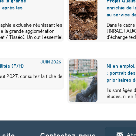
de la grande
Projet Qualis
 après les
enrichie de l
au service de
aphie exclusive réunissant les
Dans le cadre
e la grande agglomération
l’INRAE, l’AU
at
/ Tisséo). Un outil essentiel
d’échange tec
JUIN
2026
lités (F/H)
Ni en emploi,
: portrait de
ut 2027, consultez la fiche de
prioritaires 
Ils sont âgés 
études, ni en
 site
Contactez-nous
Abo