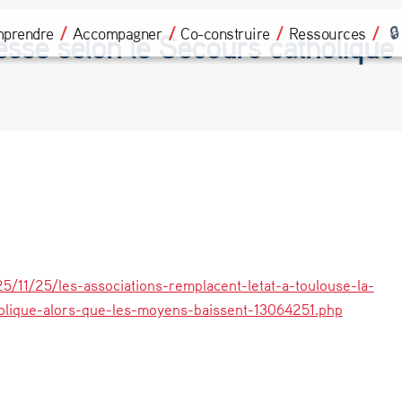
prendre
Accompagner
Co-construire
Ressources
resse selon le Secours catholique
5/11/25/les-associations-remplacent-letat-a-toulouse-la-
olique-alors-que-les-moyens-baissent-13064251.php