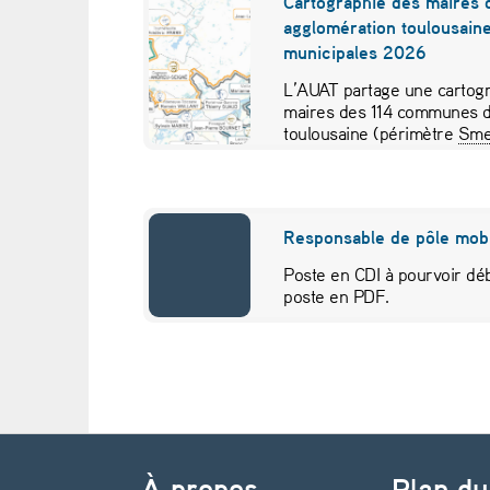
Cartographie des maires 
agglomération toulousaine
e
municipales 2026
s
L’AUAT partage une cartogr
maires des 114 communes d
e
toulousaine (périmètre
Sme
pour visualiser…
l
o
Responsable de pôle mobi
n
Poste en CDI à pourvoir déb
poste en PDF.
l
e
S
Navigation de l’article
e
À propos
Plan du