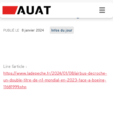
Airbus décroche un double titre de n°1
mondial en 2023 face à Boeing
A
PUBLIÉ LE
8 janvier 2024
Infos du jour
i
r
b
u
Lire l'article :
s
https://www.ladepeche.fr/2024/01/08/airbus-decroche-
d
un-double-titre-de-n1-mondial-en-2023-face-a-boeing-
11681999.php
é
c
r