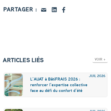
o
PARTAGER :
c
h
e
u
n
d
ARTICLES LIÉS
o
VOIR +
u
b
JUIL
2026
L’AUAT à BâtiFRAIS 2026 :
l
renforcer l’expertise collective
face au défi du confort d’été
e
t
JUIL
2026