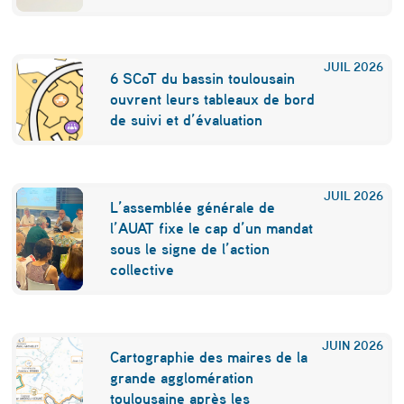
a
l
JUIL
2026
6 SCoT du bassin toulousain
e
ouvrent leurs tableaux de bord
n
de suivi et d’évaluation
2
0
JUIL
2026
2
L’assemblée générale de
l’AUAT fixe le cap d’un mandat
3
sous le signe de l’action
f
collective
a
c
JUIN
2026
e
Cartographie des maires de la
grande agglomération
à
toulousaine après les