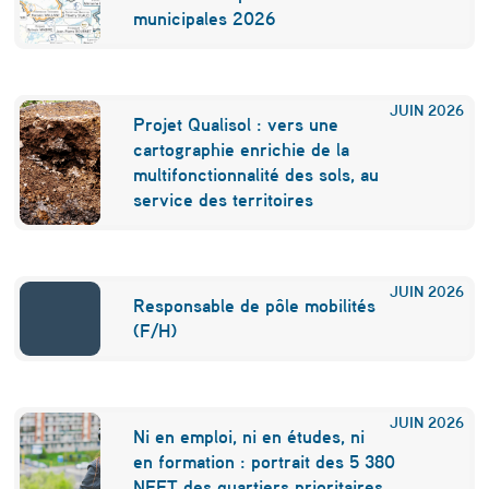
B
municipales 2026
o
e
JUIN
2026
Projet Qualisol : vers une
i
cartographie enrichie de la
n
multifonctionnalité des sols, au
service des territoires
g
JUIN
2026
Responsable de pôle mobilités
(F/H)
JUIN
2026
Ni en emploi, ni en études, ni
en formation : portrait des 5 380
NEET des quartiers prioritaires