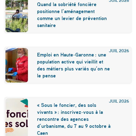
i
Quand la sobriété foncière
t
positionne l’aménagement
comme un levier de prévention
r
sanitaire
e
d
e
JUIL
2026
Emploi en Haute-Garonne : une
n
population active qui vieillit et
des métiers plus variés qu’on ne
°
le pense
1
m
o
JUIL
2026
« Sous le foncier, des sols
n
vivants » : inscrivez-vous à la
rencontre des agences
d
d’urbanisme, du 7 au 9 octobre à
i
Caen