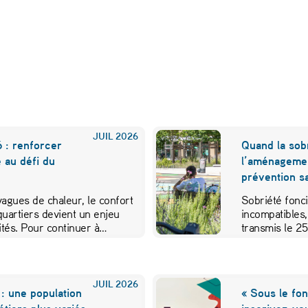
JUIL
2026
 : renforcer
Quand la sobr
e au défi du
l’aménageme
prévention sa
 vagues de chaleur, le confort
Sobriété fonci
quartiers devient un enjeu
incompatibles,
vités. Pour continuer à…
transmis le 2
JUIL
2026
: une population
« Sous le fon