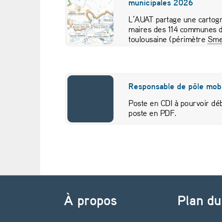
municipales 2026
i
L’AUAT partage une cartogr
maires des 114 communes d
l
toulousaine (périmètre
Sme
pour visualiser…
e
l
Responsable de pôle mobi
e
Poste en CDI à pourvoir déb
poste en PDF.
s
l
a
Navigation de l’article
u
À propos
Plan du
r