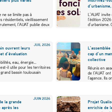
métiers plus variés
inscrivez-vo
d’urbanisme,
 ne se limite pas à
L’AUAT invite 
s résidentiels, vieillissement
l’édition 2026
crutement, l’AUAT publie deux
d’urbanisme. 
ibuer…
JUIL
2026
in ouvrent leurs
L’assemblée 
et d’évaluation
cap d’un mand
collective
ilités, eau, énergie…
est-il utile pour les territoires
Réunis en ass
 grand bassin toulousain
de l’AUAT ont 
l’agence. Ils
JUIN
2026
de la grande
Projet Qualis
 après les
enrichie de l