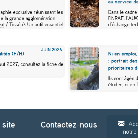
au service de
aphie exclusive réunissant les
Dans le cadre
e la grande agglomération
l’INRAE, l’AU
at
/ Tisséo). Un outil essentiel
d’échange tec
JUIN
2026
lités (F/H)
Ni en emploi,
: portrait de
ut 2027, consultez la fiche de
prioritaires 
Ils sont âgés 
études, ni en
 site
Contactez-nous
Abo
notre