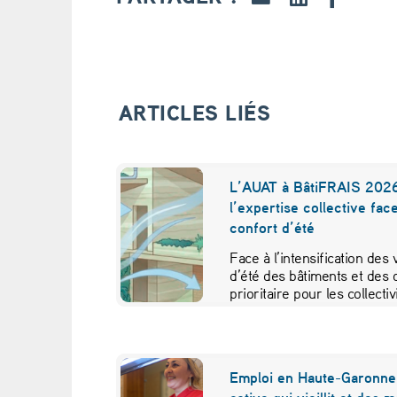
M
a
z
ARTICLES LIÉS
a
m
L’AUAT à BâtiFRAIS 2026
l’expertise collective fac
e
confort d’été
t
Face à l’intensification des
d’été des bâtiments et des 
T
prioritaire pour les collecti
e
c
Emploi en Haute-Garonne 