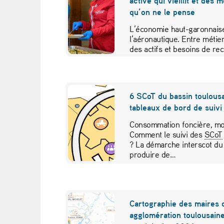
active qui vieillit et des 
h
qu’on ne le pense
n
L’économie haut-garonnaise
l’aéronautique. Entre métier
o
des actifs et besoins de re
études croisées pour contr
p
o
6 SCoT du bassin toulousa
tableaux de bord de suivi 
l
Consommation foncière, mob
e
Comment le suivi des
SCoT
? La démarche interscot du
d
produire de…
é
v
Cartographie des maires 
agglomération toulousaine
o