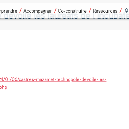
prendre
Accompagner
Co-construire
Ressources
évoile les lauréats de l’incubate
24/01/06/castres-mazamet-technopole-devoile-les-
.php