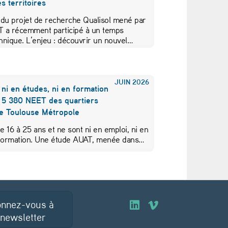
s territoires
 du projet de recherche Qualisol mené par
AT a récemment participé à un temps
hnique. L’enjeu : découvrir un nouvel…
JUIN
2026
 ni en études, ni en formation
s 5 380 NEET des quartiers
de Toulouse Métropole
de 16 à 25 ans et ne sont ni en emploi, ni en
 formation. Une étude AUAT, menée dans…
nnez-vous à
O
O
 newsletter
u
u