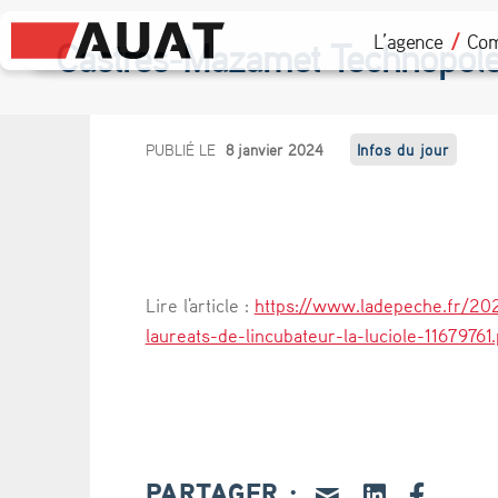
L’agence
Com
Castres-Mazamet Technopole d
C
PUBLIÉ LE
8 janvier 2024
Infos du jour
a
s
t
Lire l'article :
https://www.ladepeche.fr/20
r
laureats-de-lincubateur-la-luciole-11679761
e
s
-
PARTAGER :