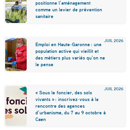
e
positionne l’aménagement
:
comme un levier de prévention
sanitaire
l
e
d
JUIL
2026
Emploi en Haute-Garonne : une
é
population active qui vieillit et
c
des métiers plus variés qu’on ne
le pense
o
n
f
JUIL
2026
« Sous le foncier, des sols
i
vivants » : inscrivez-vous à la
rencontre des agences
n
d’urbanisme, du 7 au 9 octobre à
e
Caen
m