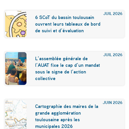
e
JUIL
2026
n
6 SCoT du bassin toulousain
ouvrent leurs tableaux de bord
t
de suivi et d’évaluation
a
l
JUIL
2026
i
L’assemblée générale de
b
l’AUAT fixe le cap d’un mandat
sous le signe de l’action
é
collective
r
é
JUIN
2026
l
Cartographie des maires de la
grande agglomération
e
toulousaine après les
s
municipales 2026