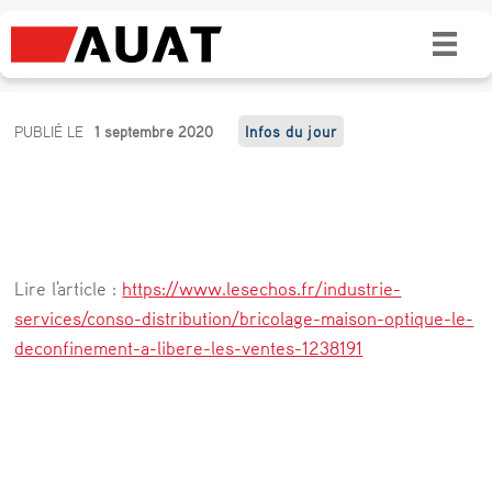
Bricolage, maison, optique : le
déconfinement a libéré les ventes
B
PUBLIÉ LE
1 septembre 2020
Infos du jour
r
i
c
o
Lire l'article :
https://www.lesechos.fr/industrie-
l
services/conso-distribution/bricolage-maison-optique-le-
a
deconfinement-a-libere-les-ventes-1238191
g
e
,