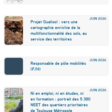
v
e
JUIN
2026
n
Projet Qualisol : vers une
cartographie enrichie de la
t
multifonctionnalité des sols, au
e
service des territoires
s
JUIN
2026
Responsable de pôle mobilités
(F/H)
JUIN
2026
Ni en emploi, ni en études, ni
en formation : portrait des 5 380
NEET des quartiers prioritaires
de Toulouse Métropole