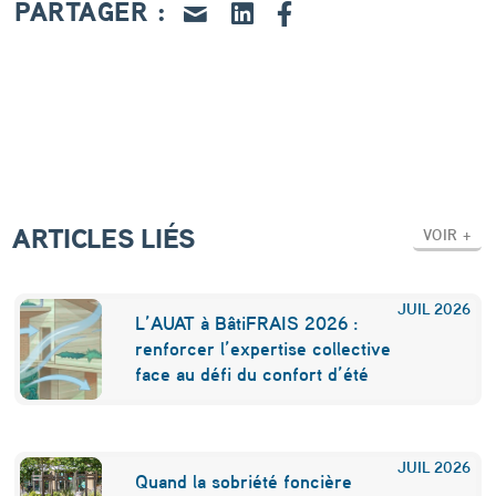
m
PARTAGER :
a
i
s
o
n
,
ARTICLES LIÉS
VOIR +
o
p
JUIL
2026
L’AUAT à BâtiFRAIS 2026 :
t
renforcer l’expertise collective
face au défi du confort d’été
i
q
u
JUIL
2026
Quand la sobriété foncière