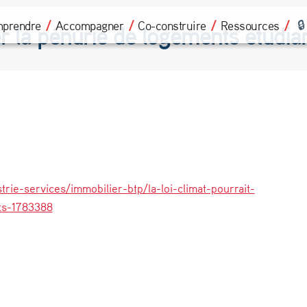
prendre
Accompagner
Co-construire
Ressources
er la pénurie de logements étudia
rie-services/immobilier-btp/la-loi-climat-pourrait-
ts-1783388