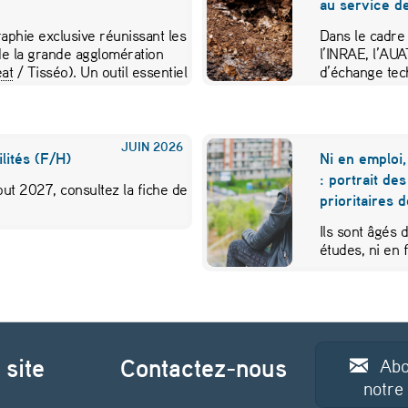
au service de
aphie exclusive réunissant les
Dans le cadre
e la grande agglomération
l’INRAE, l’AU
at
/ Tisséo). Un outil essentiel
d’échange tec
JUIN
2026
lités (F/H)
Ni en emploi,
: portrait de
ut 2027, consultez la fiche de
prioritaires 
Ils sont âgés 
études, ni en
 site
Contactez-nous
Abo
notre