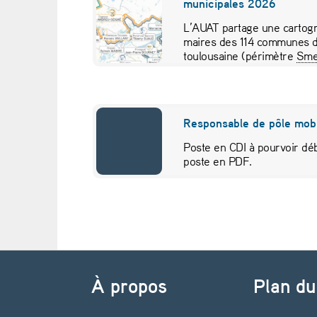
municipales 2026
p
L’AUAT partage une cartogr
maires des 114 communes d
é
toulousaine (périmètre
Sme
pour visualiser…
n
u
Responsable de pôle mobi
r
Poste en CDI à pourvoir déb
poste en PDF.
i
e
d
Navigation de l’article
e
À propos
Plan du
l