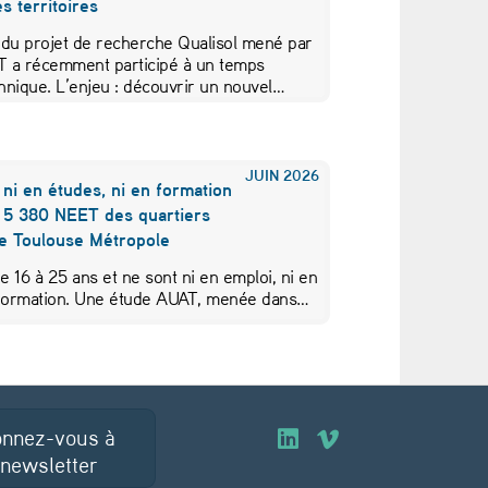
s territoires
 du projet de recherche Qualisol mené par
AT a récemment participé à un temps
hnique. L’enjeu : découvrir un nouvel…
JUIN
2026
 ni en études, ni en formation
s 5 380 NEET des quartiers
de Toulouse Métropole
de 16 à 25 ans et ne sont ni en emploi, ni en
 formation. Une étude AUAT, menée dans…
nnez-vous à
O
O
 newsletter
u
u