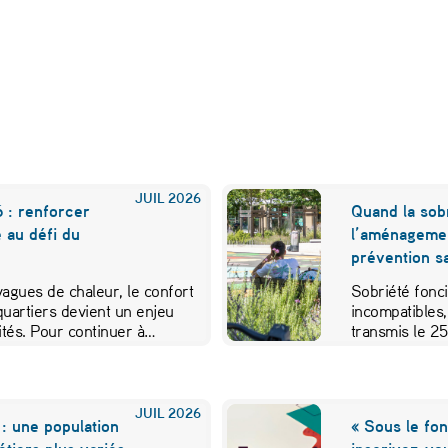
JUIL
2026
 : renforcer
Quand la sobr
e au défi du
l’aménageme
prévention sa
 vagues de chaleur, le confort
Sobriété fonci
quartiers devient un enjeu
incompatibles,
vités. Pour continuer à…
transmis le 2
JUIL
2026
: une population
« Sous le fon