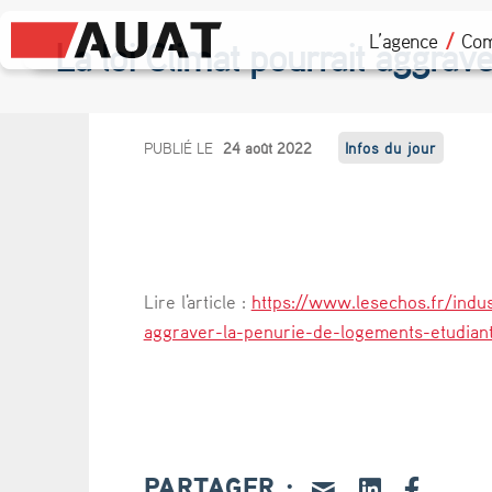
L’agence
Com
La loi Climat pourrait aggrav
L
PUBLIÉ LE
24 août 2022
Infos du jour
a
l
o
Lire l'article :
https://www.lesechos.fr/indust
i
aggraver-la-penurie-de-logements-etudian
C
l
i
PARTAGER :