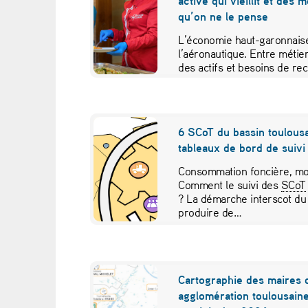
active qui vieillit et des 
t
qu’on ne le pense
a
L’économie haut-garonnaise
l’aéronautique. Entre métier
g
des actifs et besoins de re
études croisées pour contr
g
r
6 SCoT du bassin toulousa
tableaux de bord de suivi 
a
Consommation foncière, mob
v
Comment le suivi des
SCoT
? La démarche interscot du
e
produire de…
r
l
Cartographie des maires 
agglomération toulousaine
a