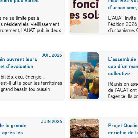
métiers plus variés
inscrivez-vo
d’urbanisme,
 ne se limite pas à
L’AUAT invite 
s résidentiels, vieillissement
l’édition 2026
crutement, l’AUAT publie deux
d’urbanisme. 
ibuer…
JUIL
2026
in ouvrent leurs
L’assemblée 
et d’évaluation
cap d’un mand
collective
ilités, eau, énergie…
est-il utile pour les territoires
Réunis en ass
 grand bassin toulousain
de l’AUAT ont 
l’agence. Ils
JUIN
2026
de la grande
Projet Qualis
 après les
enrichie de l