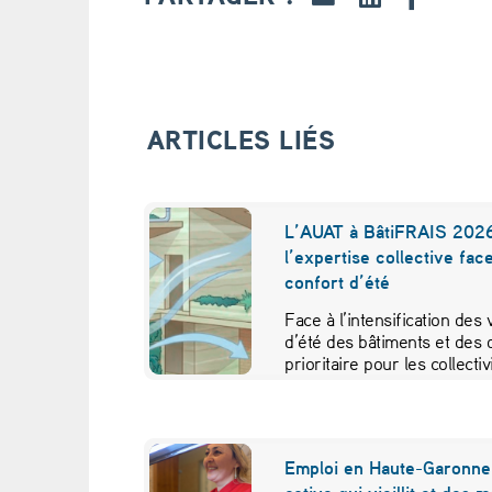
m
a
t
ARTICLES LIÉS
p
o
L’AUAT à BâtiFRAIS 2026
l’expertise collective fac
u
confort d’été
r
Face à l’intensification des
d’été des bâtiments et des 
r
prioritaire pour les collecti
a
i
Emploi en Haute-Garonne 