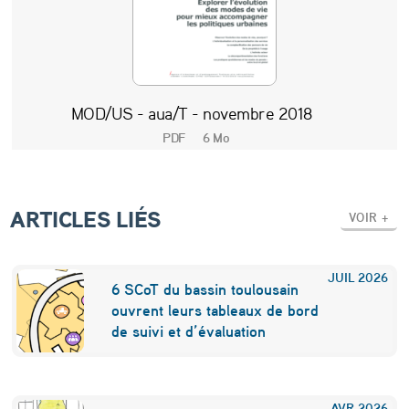
o
i
r
MOD/US - aua/T - novembre 2018
e
PDF
6 Mo
s
ARTICLES LIÉS
VOIR +
JUIL
2026
6 SCoT du bassin toulousain
ouvrent leurs tableaux de bord
de suivi et d’évaluation
AVR
2026