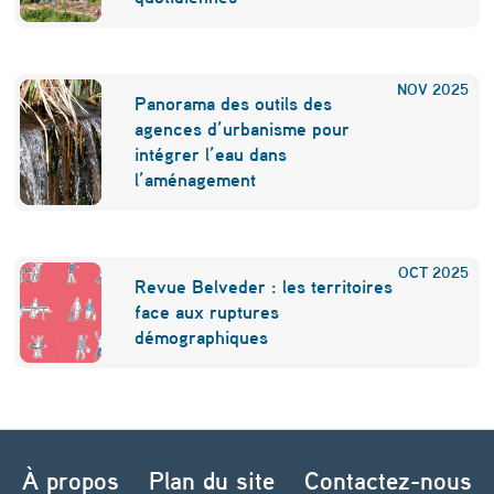
NOV
2025
Panorama des outils des
agences d’urbanisme pour
intégrer l’eau dans
l’aménagement
OCT
2025
Revue Belveder : les territoires
face aux ruptures
démographiques
Navigation de l’article
À propos
Plan du site
Contactez-nous