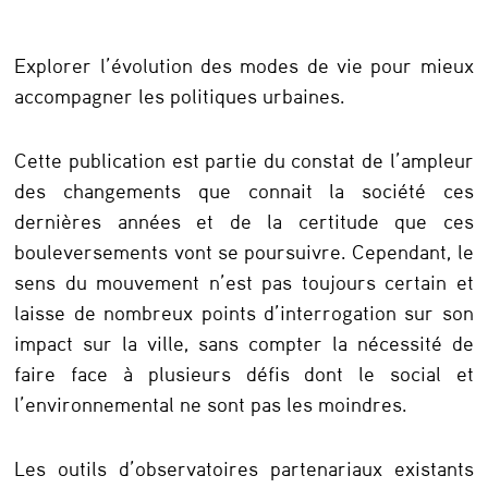
p
r
Explorer l’évolution des modes de vie pour mieux
o
accompagner les politiques urbaines.
j
e
Cette publication est partie du constat de l’ampleur
des changements que connait la société ces
t
dernières années et de la certitude que ces
M
bouleversements vont se poursuivre. Cependant, le
O
sens du mouvement n’est pas toujours certain et
D
laisse de nombreux points d’interrogation sur son
/
impact sur la ville, sans compter la nécessité de
faire face à plusieurs défis dont le social et
U
l’environnemental ne sont pas les moindres.
S
:
Les outils d’observatoires partenariaux existants