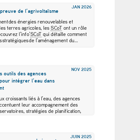
JAN
2026
épreuve de l’agrivoltaïsme
ment des énergies renouvelables et
es terres agricoles, les
SCoT
ont un rôle
couvrez l’info’
SCoT
qui détaille comment
 stratégiques de l’aménagement du…
NOV
2025
 outils des agences
pour intégrer l’eau dans
nt
x croissants liés à l’eau, des agences
accentuent leur accompagnement des
servatoires, stratégies de planification,
ratifs… Tour d’horizon d’outils et…
JUIN
2025