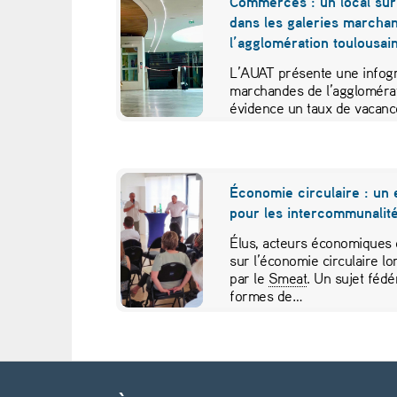
Commerces : un local sur
dans les galeries marcha
r
l’agglomération toulousai
s
L’AUAT présente une infogr
marchandes de l’agglomérat
é
évidence un taux de vacanc
de changement…
l
e
Économie circulaire : u
pour les intercommunalité
v
Élus, acteurs économiques 
é
sur l’économie circulaire l
par le
Smeat
. Un sujet fédé
s
formes de…
p
Navigation de l’article
o