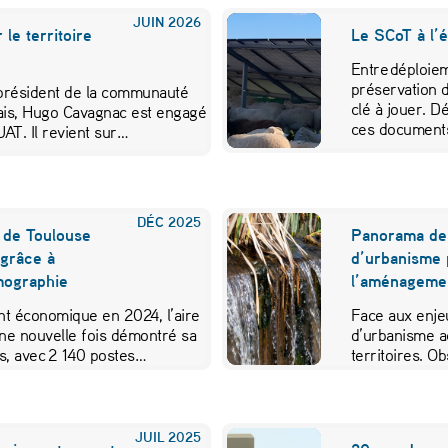
JUIN
2026
le territoire
Le SCoT à l’
Entre déploie
préservation d
président de la communauté
clé à jouer. Dé
is, Hugo Cavagnac est engagé
ces documents
AT. Il revient sur…
DÉC
2025
on de Toulouse
Panorama des
 grâce à
d’urbanisme 
émographie
l’aménageme
nt économique en 2024, l’aire
Face aux enjeu
une nouvelle fois démontré sa
d’urbanisme 
s, avec 2 140 postes…
territoires. Ob
outils collabo
JUIL
2025