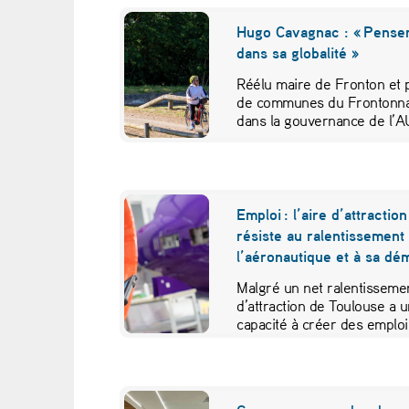
p
Hugo Cavagnac : « Penser 
l
dans sa globalité »
o
Réélu maire de Fronton et 
de communes du Frontonna
i
dans la gouvernance de l’AU
s
t
Emploi : l’aire d’attracti
résiste au ralentissement
o
l’aéronautique et à sa d
u
Malgré un net ralentisseme
d’attraction de Toulouse a 
j
capacité à créer des emploi
o
u