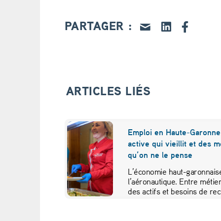
s
PARTAGER :
g
a
i
ARTICLES LIÉS
n
s
Emploi en Haute-Garonne 
d
active qui vieillit et des 
qu’on ne le pense
’
L’économie haut-garonnaise
e
l’aéronautique. Entre métier
des actifs et besoins de re
m
études croisées pour contr