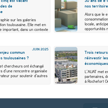
 cinq est vacant
30 ans de e-
ndes de
nos territoir
ne
Alors que le 
consommation,
aphie sur les galeries
locale, anticip
ion toulousaine. Elle met en
opportunités 
e important, dans un contexte
JUIN
2025
n enjeu commun
Trois retour
s toulousaines ?
réinvestir le
économiques 
et chercheurs ont échangé
ors d’une rencontre organisée
L’AUAT met en
rateur pour soutenir d’autres
partenaires, 
à Rochefort O
leurs réflexi