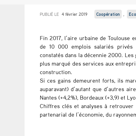
F
PUBLIÉ LE
4 février 2019
Coopération
,
Eco
i
Fin 2017, l’aire urbaine de Toulouse 
n
de 10 000 emplois salariés privés 
2
constatés dans la décennie 2000. Les 
plus marqué des services aux entreprise
0
construction.
1
Si ces gains demeurent forts, ils ma
auparavant) d’autant que d’autres air
7
Nantes (+4,2%), Bordeaux (+3,9) et Lyo
,
Chiffres clés et analyses à retrouver
partenarial de l’économie, du rayonneme
d
e