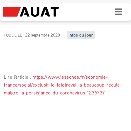
Le télétravail a beaucoup reculé malgré la
persistance du coronavirus
L
PUBLIÉ LE
22 septembre 2020
Infos du jour
e
t
é
l
Lire l'article :
https://www.lesechos.fr/economie-
é
france/social/exclusif-le-teletravail-a-beaucoup-recule-
t
malgre-la-persistance-du-coronavirus-1236737
r
a
v