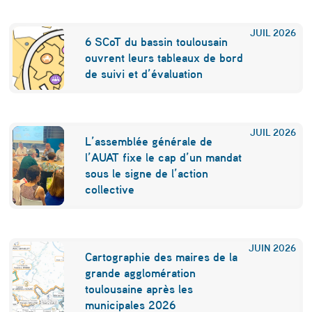
e
JUIL
2026
r
6 SCoT du bassin toulousain
ouvrent leurs tableaux de bord
s
de suivi et d’évaluation
i
s
JUIL
2026
t
L’assemblée générale de
a
l’AUAT fixe le cap d’un mandat
sous le signe de l’action
n
collective
c
e
JUIN
2026
d
Cartographie des maires de la
grande agglomération
u
toulousaine après les
c
municipales 2026