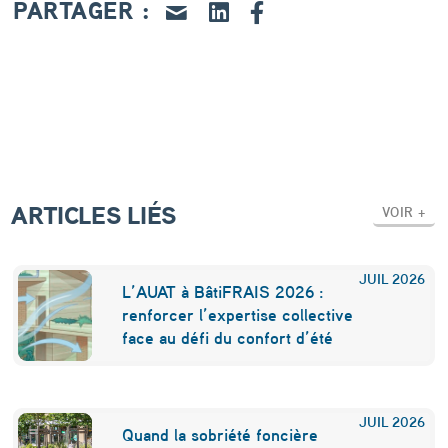
a
PARTAGER :
i
l
a
b
e
a
ARTICLES LIÉS
VOIR +
u
c
JUIL
2026
L’AUAT à BâtiFRAIS 2026 :
o
renforcer l’expertise collective
face au défi du confort d’été
u
p
r
JUIL
2026
Quand la sobriété foncière