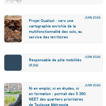
o
r
JUIN
2026
o
Projet Qualisol : vers une
cartographie enrichie de la
n
multifonctionnalité des sols, au
a
service des territoires
v
i
JUIN
2026
Responsable de pôle mobilités
r
(F/H)
u
s
JUIN
2026
Ni en emploi, ni en études, ni
en formation : portrait des 5 380
NEET des quartiers prioritaires
de Toulouse Métropole