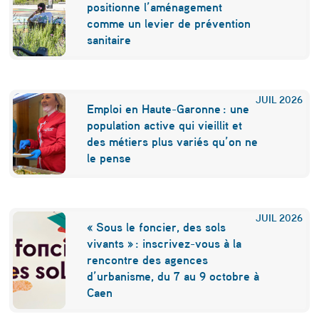
e
positionne l’aménagement
c
comme un levier de prévention
sanitaire
u
l
é
JUIL
2026
Emploi en Haute-Garonne : une
m
population active qui vieillit et
a
des métiers plus variés qu’on ne
le pense
l
g
r
JUIL
2026
« Sous le foncier, des sols
é
vivants » : inscrivez-vous à la
rencontre des agences
l
d’urbanisme, du 7 au 9 octobre à
a
Caen
p