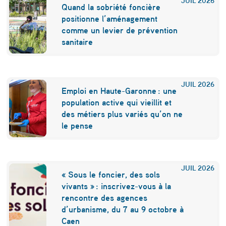
u
Quand la sobriété foncière
i
positionne l’aménagement
comme un levier de prévention
è
sanitaire
t
e
n
JUIL
2026
Emploi en Haute-Garonne : une
t
population active qui vieillit et
des métiers plus variés qu’on ne
d
le pense
e
l
a
JUIL
2026
« Sous le foncier, des sols
f
vivants » : inscrivez-vous à la
rencontre des agences
r
d’urbanisme, du 7 au 9 octobre à
a
Caen