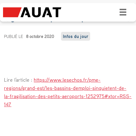
Les bassins d’emploi s’inquiètent de la
fragilisation des petits aéroports
L
PUBLIÉ LE
8 octobre 2020
Infos du jour
e
s
b
a
Lire l'article :
https://www.lesechos.fr/pme-
s
regions/grand-est/les-bassins-demploi-sinquietent-de-
s
la-fragilisation-des-petits-aeroports-1252975#xtor=RSS-
147
i
n
s