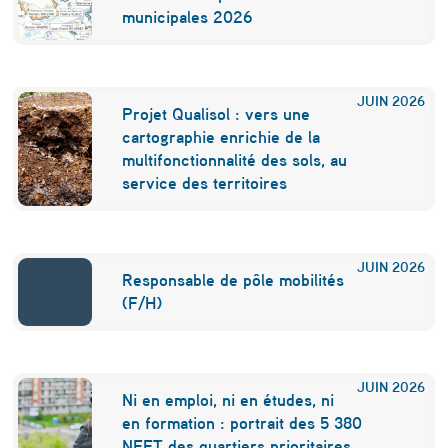
p
municipales 2026
e
t
JUIN
2026
Projet Qualisol : vers une
i
cartographie enrichie de la
t
multifonctionnalité des sols, au
service des territoires
s
a
é
JUIN
2026
Responsable de pôle mobilités
r
(F/H)
o
p
JUIN
2026
o
Ni en emploi, ni en études, ni
en formation : portrait des 5 380
r
NEET des quartiers prioritaires