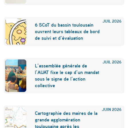
g
i
JUIL
2026
6 SCoT du bassin toulousain
l
ouvrent leurs tableaux de bord
i
de suivi et d’évaluation
s
a
JUIL
2026
t
L’assemblée générale de
l’AUAT fixe le cap d’un mandat
i
sous le signe de l’action
o
collective
n
d
JUIN
2026
e
Cartographie des maires de la
grande agglomération
s
toulousaine après les