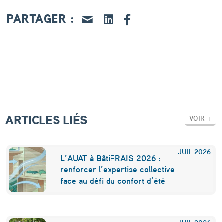
d
PARTAGER :
’
e
m
p
l
o
ARTICLES LIÉS
i
VOIR +
s
’
JUIL
2026
L’AUAT à BâtiFRAIS 2026 :
i
renforcer l’expertise collective
face au défi du confort d’été
n
q
JUIL
2026