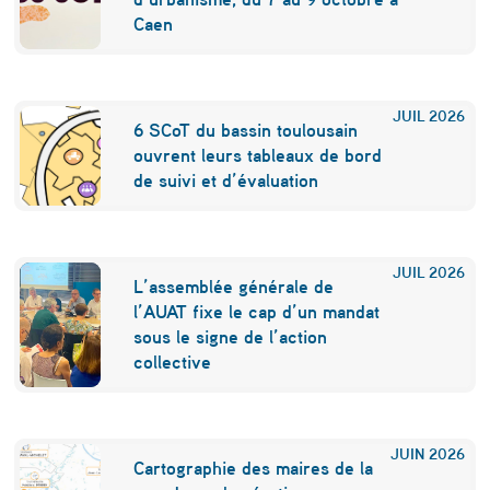
e
Caen
t
p
JUIL
2026
6 SCoT du bassin toulousain
e
ouvrent leurs tableaux de bord
u
de suivi et d’évaluation
d
e
JUIL
2026
n
L’assemblée générale de
l’AUAT fixe le cap d’un mandat
s
sous le signe de l’action
e
collective
s
:
JUIN
2026
p
Cartographie des maires de la