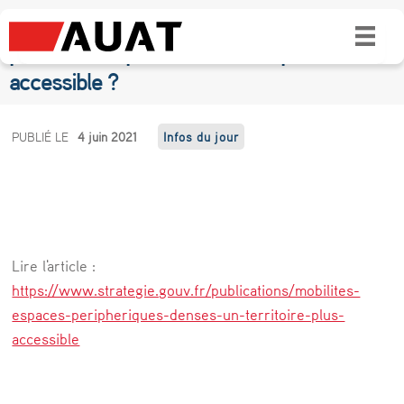
Mobilités dans les espaces périphériques et
peu denses : pour un territoire plus
accessible ?
M
PUBLIÉ LE
4 juin 2021
Infos du jour
o
b
i
l
Lire l'article :
i
https://www.strategie.gouv.fr/publications/mobilites-
t
espaces-peripheriques-denses-un-territoire-plus-
accessible
é
s