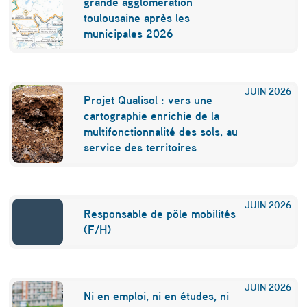
grande agglomération
o
toulousaine après les
u
municipales 2026
r
u
JUIN
2026
Projet Qualisol : vers une
n
cartographie enrichie de la
t
multifonctionnalité des sols, au
service des territoires
e
r
r
JUIN
2026
Responsable de pôle mobilités
i
(F/H)
t
o
JUIN
2026
i
Ni en emploi, ni en études, ni