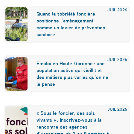
p
JUIL
2026
Quand la sobriété foncière
é
positionne l’aménagement
comme un levier de prévention
r
sanitaire
i
p
h
JUIL
2026
Emploi en Haute-Garonne : une
é
population active qui vieillit et
des métiers plus variés qu’on ne
r
le pense
i
q
u
JUIL
2026
« Sous le foncier, des sols
e
vivants » : inscrivez-vous à la
rencontre des agences
s
d’urbanisme, du 7 au 9 octobre à