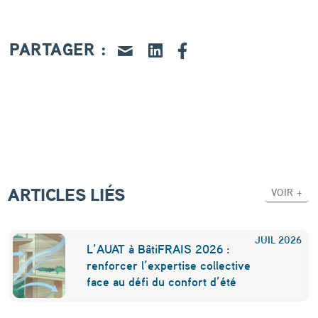
d
a
PARTAGER :
n
s
l
e
s
e
ARTICLES LIÉS
s
VOIR +
p
a
JUIL
2026
L’AUAT à BâtiFRAIS 2026 :
c
renforcer l’expertise collective
face au défi du confort d’été
e
s