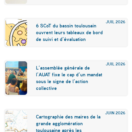
s
b
JUIL
2026
6 SCoT du bassin toulousain
é
ouvrent leurs tableaux de bord
n
de suivi et d’évaluation
é
f
JUIL
2026
i
L’assemblée générale de
l’AUAT fixe le cap d’un mandat
c
sous le signe de l’action
e
collective
s
d
JUIN
2026
e
Cartographie des maires de la
grande agglomération
s
toulousaine après les