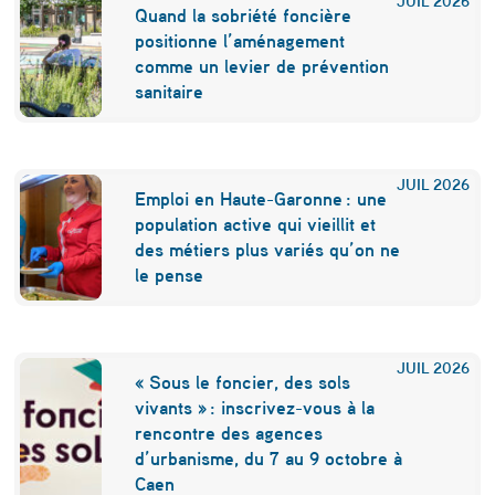
d
Quand la sobriété foncière
a
positionne l’aménagement
comme un levier de prévention
v
sanitaire
a
n
t
JUIL
2026
Emploi en Haute-Garonne : une
a
population active qui vieillit et
des métiers plus variés qu’on ne
g
le pense
e
s
u
JUIL
2026
« Sous le foncier, des sols
r
vivants » : inscrivez-vous à la
rencontre des agences
l
d’urbanisme, du 7 au 9 octobre à
e
Caen