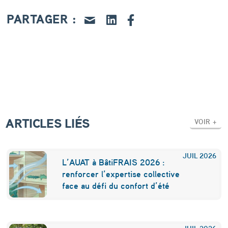
l
PARTAGER :
l
e
:
s
’
a
ARTICLES LIÉS
p
VOIR +
p
u
JUIL
2026
L’AUAT à BâtiFRAIS 2026 :
y
renforcer l’expertise collective
face au défi du confort d’été
e
r
JUIL
2026