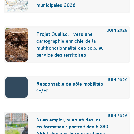
é
municipales 2026
c
o
JUIN
2026
Projet Qualisol : vers une
s
cartographie enrichie de la
y
multifonctionnalité des sols, au
service des territoires
s
t
è
JUIN
2026
Responsable de pôle mobilités
m
(F/H)
e
s
JUIN
2026
Ni en emploi, ni en études, ni
en formation : portrait des 5 380
NEET des quartiers prioritaires