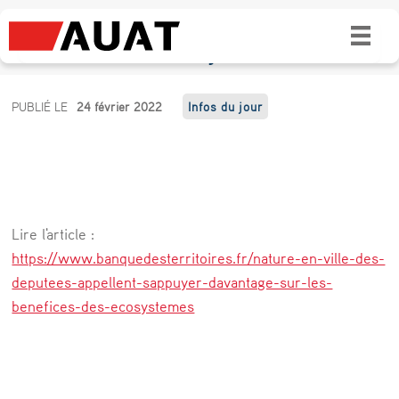
Nature en ville : s’appuyer davantage sur
les bénéfices des écosystèmes
N
PUBLIÉ LE
24 février 2022
Infos du jour
a
t
u
r
Lire l'article :
e
https://www.banquedesterritoires.fr/nature-en-ville-des-
e
deputees-appellent-sappuyer-davantage-sur-les-
benefices-des-ecosystemes
n
v
i