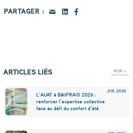
,
PARTAGER :
r
é
n
o
v
a
ARTICLES LIÉS
t
VOIR +
i
o
JUIL
2026
L’AUAT à BâtiFRAIS 2026 :
n
renforcer l’expertise collective
face au défi du confort d’été
:
A
JUIL
2026