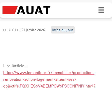
Production, rénovation : Action Logement
dresse un bon bilan 2025
P
PUBLIÉ LE
21 janvier 2026
Infos du jour
r
o
d
u
Lire l'article :
c
https://www.lemoniteur.fr/immobilier/production-
t
renovation-action-logement-atteint-ses-
objectifs.PQXHES6V4BEMPOW6P3GONI7NIY.html?
i
o
n