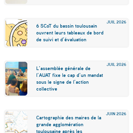
r
e
JUIL
2026
6 SCoT du bassin toulousain
s
ouvrent leurs tableaux de bord
s
de suivi et d’évaluation
e
u
JUIL
2026
n
L’assemblée générale de
l’AUAT fixe le cap d’un mandat
b
sous le signe de l’action
o
collective
n
b
JUIN
2026
i
Cartographie des maires de la
grande agglomération
l
toulousaine après les