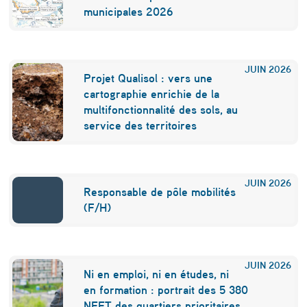
a
municipales 2026
n
2
JUIN
2026
Projet Qualisol : vers une
0
cartographie enrichie de la
2
multifonctionnalité des sols, au
service des territoires
5
JUIN
2026
Responsable de pôle mobilités
(F/H)
JUIN
2026
Ni en emploi, ni en études, ni
en formation : portrait des 5 380
NEET des quartiers prioritaires