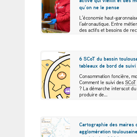
active qui vieillit et des 
i
qu’on ne le pense
e
L’économie haut-garonnaise
l’aéronautique. Entre métier
r
des actifs et besoins de re
études croisées pour contr
D
a
6 SCoT du bassin toulousa
tableaux de bord de suivi 
n
Consommation foncière, mob
u
Comment le suivi des
SCoT
? La démarche interscot du
b
produire de…
e
,
Cartographie des maires 
agglomération toulousaine
l