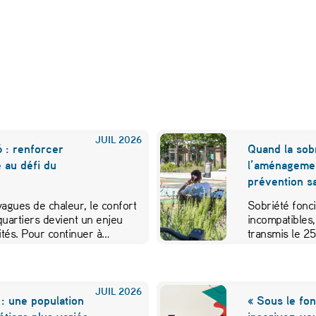
JUIL
2026
 : renforcer
Quand la sobr
e au défi du
l’aménageme
prévention sa
 vagues de chaleur, le confort
Sobriété fonci
quartiers devient un enjeu
incompatibles,
vités. Pour continuer à…
transmis le 2
JUIL
2026
: une population
« Sous le fon