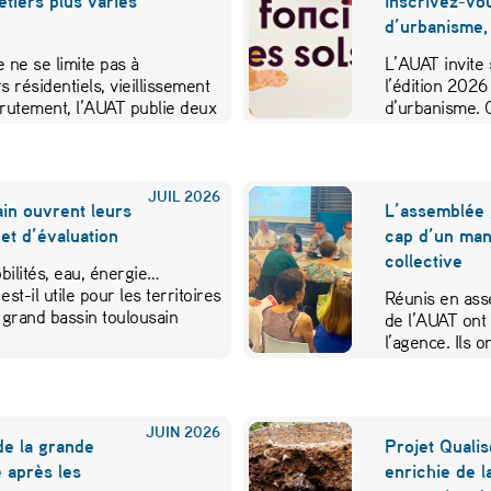
métiers plus variés
inscrivez-vo
d’urbanisme,
 ne se limite pas à
L’AUAT invite 
s résidentiels, vieillissement
l’édition 2026
crutement, l’AUAT publie deux
d’urbanisme. 
ibuer…
JUIL
2026
in ouvrent leurs
L’assemblée 
et d’évaluation
cap d’un mand
collective
ilités, eau, énergie…
est-il utile pour les territoires
Réunis en ass
 grand bassin toulousain
de l’AUAT ont 
l’agence. Ils
JUIN
2026
de la grande
Projet Qualis
 après les
enrichie de l