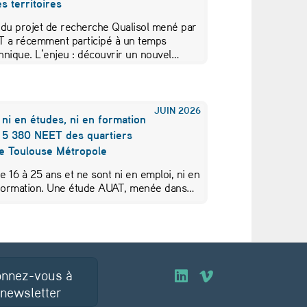
s territoires
 du projet de recherche Qualisol mené par
AT a récemment participé à un temps
hnique. L’enjeu : découvrir un nouvel…
JUIN
2026
 ni en études, ni en formation
s 5 380 NEET des quartiers
de Toulouse Métropole
de 16 à 25 ans et ne sont ni en emploi, ni en
 formation. Une étude AUAT, menée dans…
nnez-vous à
O
O
 newsletter
u
u