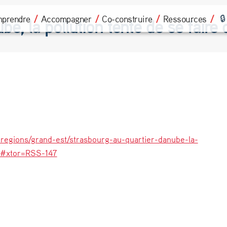
prendre
Accompagner
Co-construire
Ressources
e, la pollution tente de se faire 
regions/grand-est/strasbourg-au-quartier-danube-la-
56#xtor=RSS-147