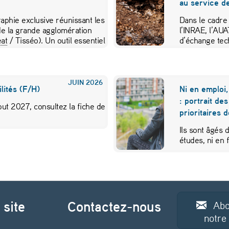
au service de
aphie exclusive réunissant les
Dans le cadre
e la grande agglomération
l’INRAE, l’AU
at
/ Tisséo). Un outil essentiel
d’échange tec
JUIN
2026
lités (F/H)
Ni en emploi,
: portrait de
ut 2027, consultez la fiche de
prioritaires 
Ils sont âgés 
études, ni en
 site
Contactez-nous
Abo
notre