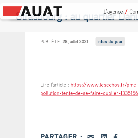
L’agence
Com
Strasbourg : au quartier Danub
S
PUBLIÉ LE
28 juillet 2021
Infos du jour
t
r
a
Lire l'article :
https://www.lesechos.fr/pme-
s
pollution-tente-de-se-faire-oublier-13351
b
o
u
PARTAGER :