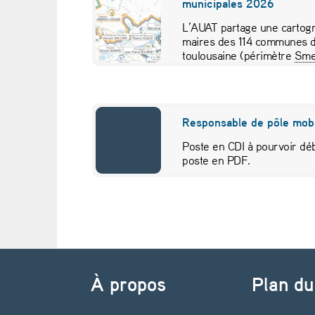
municipales 2026
a
L’AUAT partage une cartogr
maires des 114 communes d
p
toulousaine (périmètre
Sme
pour visualiser…
o
l
Responsable de pôle mobi
l
Poste en CDI à pourvoir déb
poste en PDF.
u
t
i
Navigation de l’article
o
À propos
Plan du
n