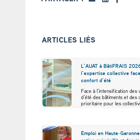
r
g
:
ARTICLES LIÉS
a
u
L’AUAT à BâtiFRAIS 2026
l’expertise collective fac
q
confort d’été
u
Face à l’intensification des
d’été des bâtiments et des 
a
prioritaire pour les collecti
r
t
Emploi en Haute-Garonne 