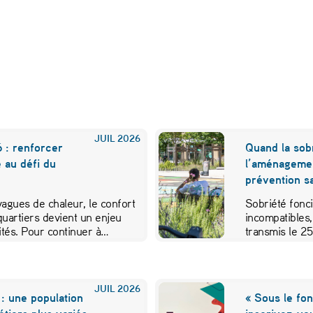
JUIL
2026
 : renforcer
Quand la sobr
e au défi du
l’aménageme
prévention sa
 vagues de chaleur, le confort
Sobriété fonci
quartiers devient un enjeu
incompatibles,
vités. Pour continuer à…
transmis le 2
JUIL
2026
: une population
« Sous le fon