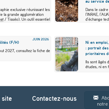
au service de
aphie exclusive réunissant les
Dans le cadre
e la grande agglomération
l’INRAE, l’AU
at
/ Tisséo). Un outil essentiel
d’échange tec
JUIN
2026
lités (F/H)
Ni en emploi,
: portrait de
ut 2027, consultez la fiche de
prioritaires 
Ils sont âgés 
études, ni en
 site
Contactez-nous
Abo
notre