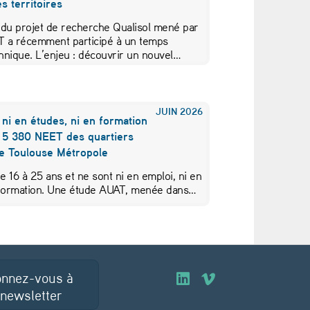
s territoires
 du projet de recherche Qualisol mené par
AT a récemment participé à un temps
hnique. L’enjeu : découvrir un nouvel…
JUIN
2026
 ni en études, ni en formation
s 5 380 NEET des quartiers
de Toulouse Métropole
de 16 à 25 ans et ne sont ni en emploi, ni en
 formation. Une étude AUAT, menée dans…
nnez-vous à
O
O
 newsletter
u
u