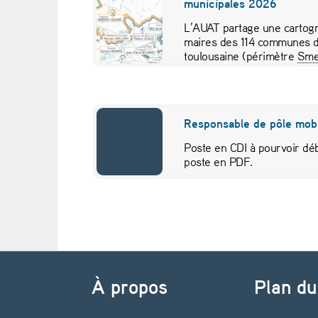
municipales 2026
é
L’AUAT partage une cartogr
maires des 114 communes d
n
toulousaine (périmètre
Sme
pour visualiser…
a
g
Responsable de pôle mobi
e
Poste en CDI à pourvoir déb
poste en PDF.
m
e
n
Navigation de l’article
t
À propos
Plan du
d