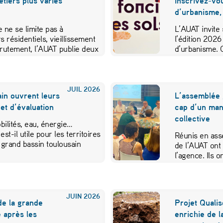
métiers plus variés
inscrivez-vo
d’urbanisme,
 ne se limite pas à
L’AUAT invite 
s résidentiels, vieillissement
l’édition 2026
crutement, l’AUAT publie deux
d’urbanisme. 
ibuer…
JUIL
2026
in ouvrent leurs
L’assemblée 
et d’évaluation
cap d’un mand
collective
ilités, eau, énergie…
est-il utile pour les territoires
Réunis en ass
 grand bassin toulousain
de l’AUAT ont 
l’agence. Ils
JUIN
2026
de la grande
Projet Qualis
 après les
enrichie de l