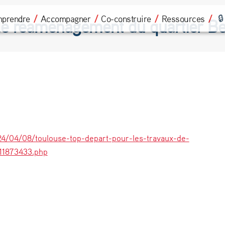
prendre
Accompagner
Co-construire
Ressources
de réaménagement du quartier Bel
24/04/08/toulouse-top-depart-pour-les-travaux-de-
11873433.php