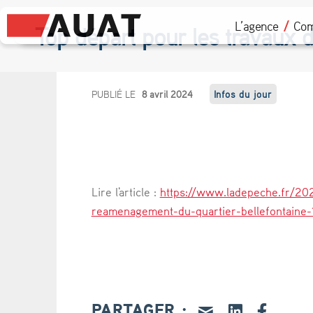
L’agence
Com
Top départ pour les travaux 
T
PUBLIÉ LE
8 avril 2024
Infos du jour
o
p
d
Lire l'article :
https://www.ladepeche.fr/20
é
reamenagement-du-quartier-bellefontaine-
p
a
r
PARTAGER :