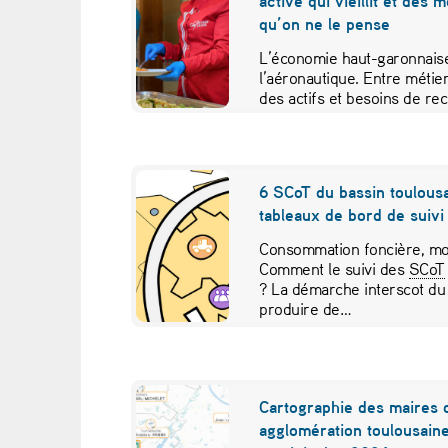
active qui vieillit et des 
a
qu’on ne le pense
v
L’économie haut-garonnaise
l’aéronautique. Entre métier
a
des actifs et besoins de re
études croisées pour contr
u
x
6 SCoT du bassin toulousa
tableaux de bord de suivi 
d
Consommation foncière, mob
e
Comment le suivi des
SCoT
? La démarche interscot du
r
produire de…
é
a
Cartographie des maires 
agglomération toulousaine
m