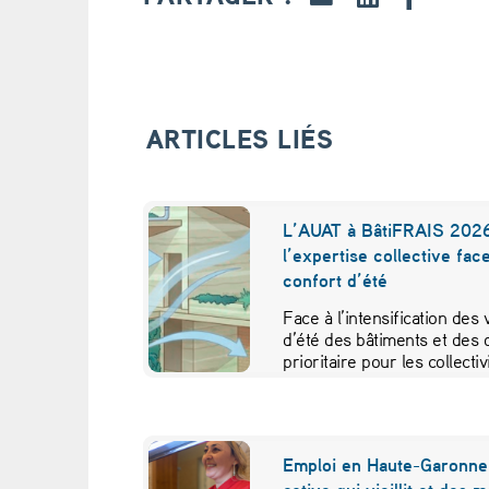
t
p
o
ARTICLES LIÉS
u
r
L’AUAT à BâtiFRAIS 2026
l’expertise collective fac
l
confort d’été
e
Face à l’intensification des
d’été des bâtiments et des 
s
prioritaire pour les collecti
t
r
Emploi en Haute-Garonne 