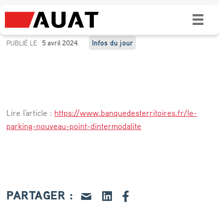
Le parking, nouveau “point d’intermodalité”
L
PUBLIÉ LE
5 avril 2024
Infos du jour
e
p
a
r
Lire l'article :
https://www.banquedesterritoires.fr/le-
k
parking-nouveau-point-dintermodalite
i
n
g
,
PARTAGER :
n