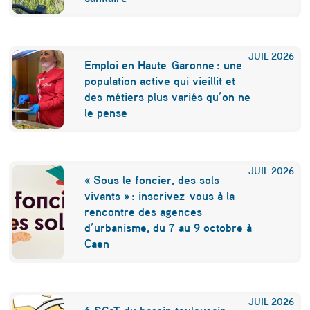
’
i
n
JUIL
2026
Emploi en Haute-Garonne : une
t
population active qui vieillit et
e
des métiers plus variés qu’on ne
le pense
r
m
o
JUIL
2026
« Sous le foncier, des sols
d
vivants » : inscrivez-vous à la
a
rencontre des agences
d’urbanisme, du 7 au 9 octobre à
l
Caen
i
t
JUIL
2026
é