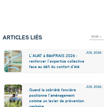
o
u
v
e
a
ARTICLES LIÉS
VOIR +
u
“
JUIL
2026
L’AUAT à BâtiFRAIS 2026 :
p
renforcer l’expertise collective
o
face au défi du confort d’été
i
n
JUIL
2026
t
Quand la sobriété foncière
positionne l’aménagement
d
comme un levier de prévention
sanitaire