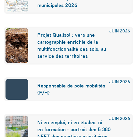
d
municipales 2026
’
u
JUIN
2026
Projet Qualisol : vers une
n
cartographie enrichie de la
e
multifonctionnalité des sols, au
service des territoires
e
s
p
JUIN
2026
Responsable de pôle mobilités
è
(F/H)
c
e
JUIN
2026
p
Ni en emploi, ni en études, ni
en formation : portrait des 5 380
r
NEET des quartiers prioritaires