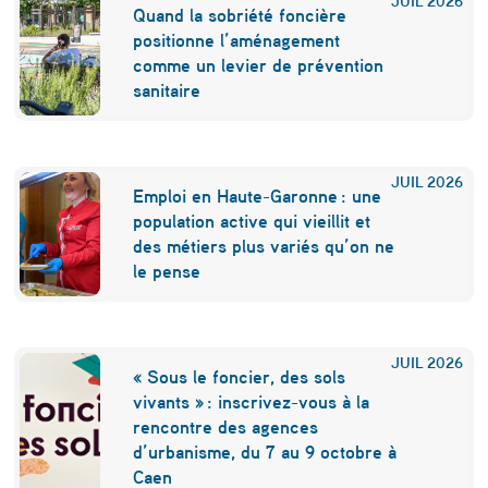
n
Quand la sobriété foncière
p
positionne l’aménagement
comme un levier de prévention
r
sanitaire
o
j
e
JUIL
2026
Emploi en Haute-Garonne : une
t
population active qui vieillit et
des métiers plus variés qu’on ne
u
le pense
r
b
a
JUIL
2026
« Sous le foncier, des sols
i
vivants » : inscrivez-vous à la
rencontre des agences
n
d’urbanisme, du 7 au 9 octobre à
à
Caen