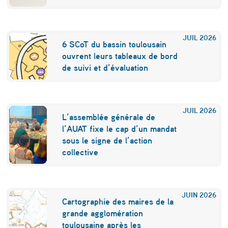
l
’
JUIL
2026
6 SCoT du bassin toulousain
a
ouvrent leurs tableaux de bord
r
de suivi et d’évaluation
r
ê
JUIL
2026
t
L’assemblée générale de
l’AUAT fixe le cap d’un mandat
à
sous le signe de l’action
c
collective
a
u
JUIN
2026
s
Cartographie des maires de la
grande agglomération
e
toulousaine après les