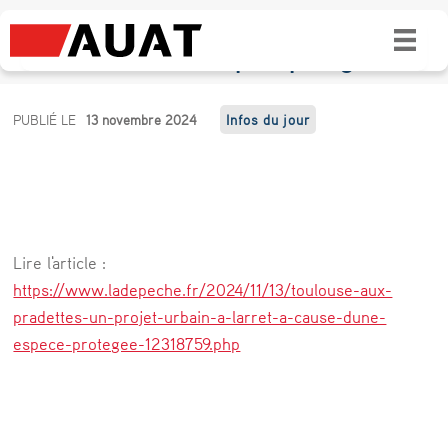
Toulouse : aux Pradettes, un projet urbain à
l’arrêt à cause d’une espèce protégée
T
PUBLIÉ LE
13 novembre 2024
Infos du jour
o
u
l
o
Lire l'article :
u
https://www.ladepeche.fr/2024/11/13/toulouse-aux-
s
pradettes-un-projet-urbain-a-larret-a-cause-dune-
espece-protegee-12318759.php
e
:
a