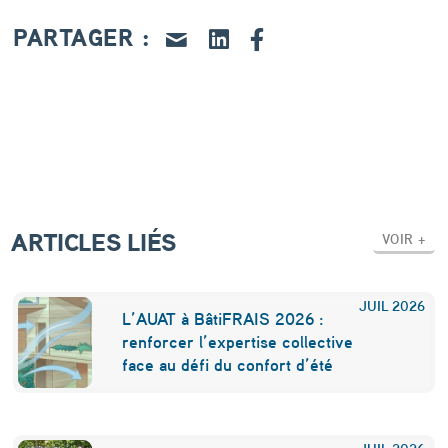
u
PARTAGER :
x
P
r
a
d
e
ARTICLES LIÉS
t
VOIR +
t
e
JUIL
2026
L’AUAT à BâtiFRAIS 2026 :
s
renforcer l’expertise collective
face au défi du confort d’été
,
u
JUIL
2026