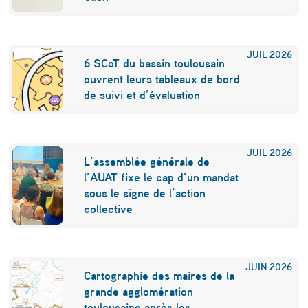
p
l
JUIL
2026
a
6 SCoT du bassin toulousain
ouvrent leurs tableaux de bord
i
de suivi et d’évaluation
r
e
JUIL
2026
e
L’assemblée générale de
t
l’AUAT fixe le cap d’un mandat
sous le signe de l’action
é
collective
c
o
JUIN
2026
l
Cartographie des maires de la
grande agglomération
o
toulousaine après les