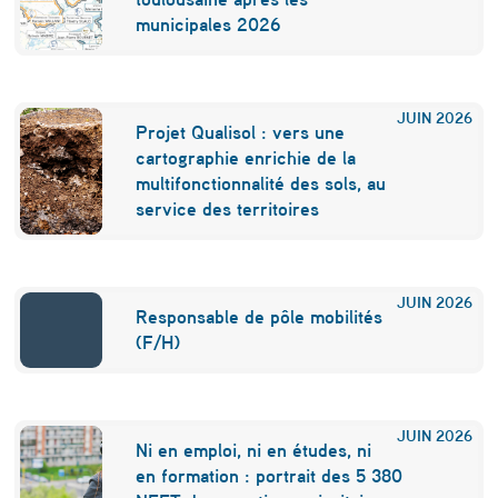
g
municipales 2026
i
q
JUIN
2026
u
Projet Qualisol : vers une
cartographie enrichie de la
e
multifonctionnalité des sols, au
”
service des territoires
s
e
JUIN
2026
Responsable de pôle mobilités
l
(F/H)
o
n
l
JUIN
2026
Ni en emploi, ni en études, ni
e
en formation : portrait des 5 380