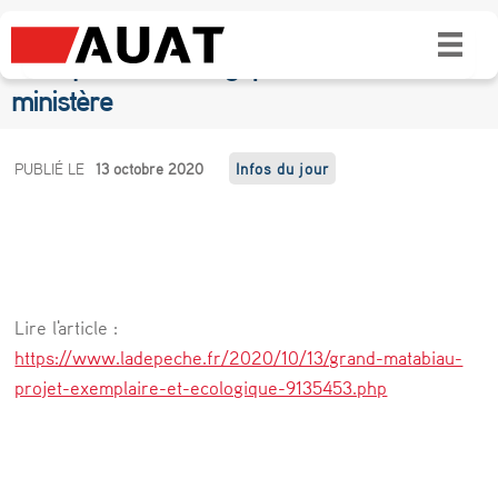
Toulouse : Grand Matabiau, un “projet
exemplaire et écologique” selon le
ministère
T
PUBLIÉ LE
13 octobre 2020
Infos du jour
o
u
l
o
Lire l'article :
u
https://www.ladepeche.fr/2020/10/13/grand-matabiau-
s
projet-exemplaire-et-ecologique-9135453.php
e
: