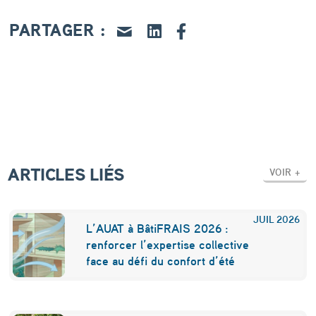
G
r
PARTAGER :
a
n
d
M
a
t
ARTICLES LIÉS
VOIR +
a
b
JUIL
2026
L’AUAT à BâtiFRAIS 2026 :
i
renforcer l’expertise collective
face au défi du confort d’été
a
u
,