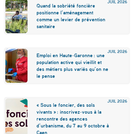
JUIL
2026
Quand la sobriété foncière
u
positionne l’aménagement
n
comme un levier de prévention
sanitaire
“
p
r
JUIL
2026
Emploi en Haute-Garonne : une
o
population active qui vieillit et
j
des métiers plus variés qu’on ne
le pense
e
t
e
JUIL
2026
« Sous le foncier, des sols
x
vivants » : inscrivez-vous à la
rencontre des agences
e
d’urbanisme, du 7 au 9 octobre à
m
Caen