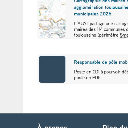
Cartographie des maires 
agglomération toulousaine
l
municipales 2026
t
L’AUAT partage une cartogr
maires des 114 communes d
e
toulousaine (périmètre
Sme
pour visualiser…
r
n
Responsable de pôle mobi
a
Poste en CDI à pourvoir déb
poste en PDF.
t
i
v
Navigation de l’article
e
À propos
Plan du