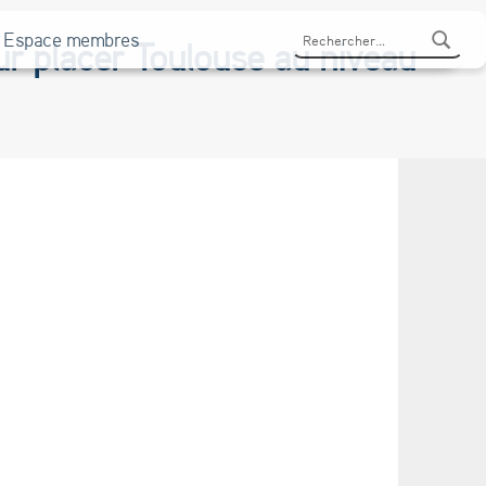
Rechercher :
Espace membres
our placer Toulouse au niveau