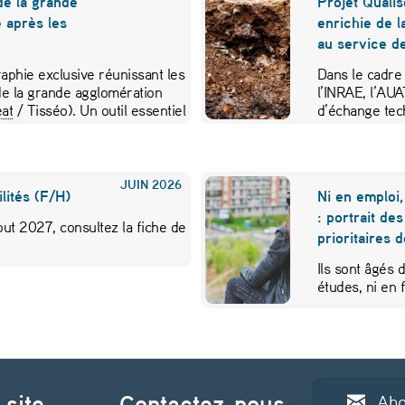
de la grande
Projet Qualis
 après les
enrichie de l
au service de
aphie exclusive réunissant les
Dans le cadre
e la grande agglomération
l’INRAE, l’AU
at
/ Tisséo). Un outil essentiel
d’échange tec
JUIN
2026
lités (F/H)
Ni en emploi,
: portrait de
ut 2027, consultez la fiche de
prioritaires 
Ils sont âgés 
études, ni en
 site
Contactez-nous
Abo