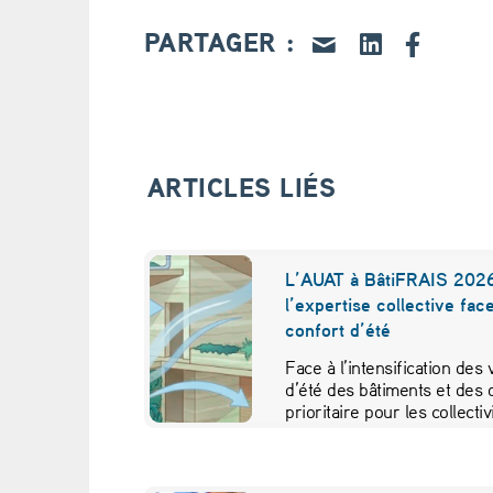
e
PARTAGER :
T
e
c
ARTICLES LIÉS
h
U
L’AUAT à BâtiFRAIS 2026
l’expertise collective fac
n
confort d’été
i
Face à l’intensification des
d’été des bâtiments et des 
v
prioritaire pour les collecti
e