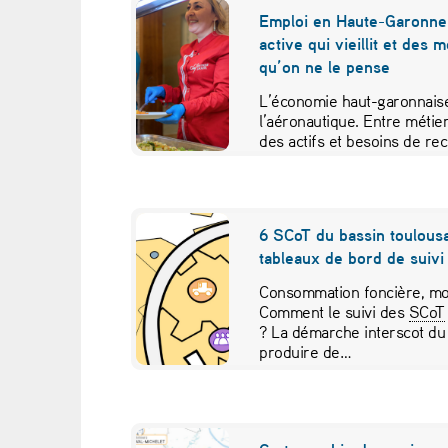
r
Emploi en Haute-Garonne 
active qui vieillit et des 
s
qu’on ne le pense
i
L’économie haut-garonnaise
l’aéronautique. Entre métier
t
des actifs et besoins de re
études croisées pour contr
y
:
6 SCoT du bassin toulousa
tableaux de bord de suivi 
«
Consommation foncière, mob
U
Comment le suivi des
SCoT
? La démarche interscot du
n
produire de…
e
a