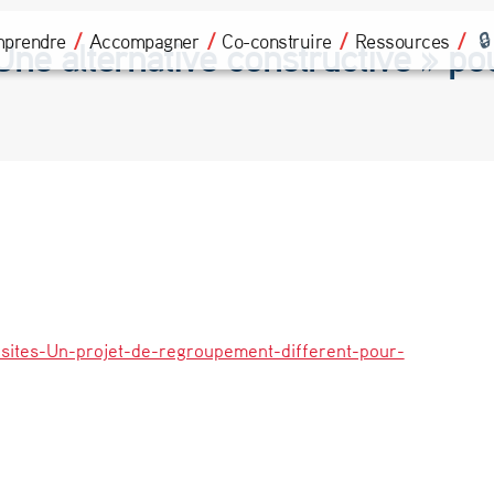
prendre
Accompagner
Co-construire
Ressources
Une alternative constructive » p
rsites-Un-projet-de-regroupement-different-pour-