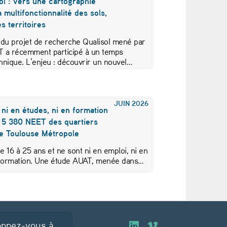
ol : vers une cartographie
a multifonctionnalité des sols,
s territoires
 du projet de recherche Qualisol mené par
AT a récemment participé à un temps
hnique. L’enjeu : découvrir un nouvel…
JUIN
2026
 ni en études, ni en formation
s 5 380 NEET des quartiers
de Toulouse Métropole
de 16 à 25 ans et ne sont ni en emploi, ni en
 formation. Une étude AUAT, menée dans…
nnez-vous à
O
O