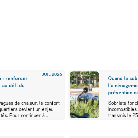
JUIL
2026
 : renforcer
Quand la sobr
e au défi du
l’aménageme
prévention sa
 vagues de chaleur, le confort
Sobriété fonci
quartiers devient un enjeu
incompatibles,
vités. Pour continuer à…
transmis le 2