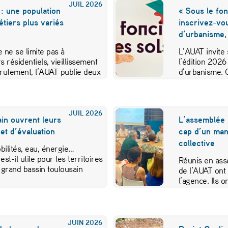
JUIL
2026
: une population
« Sous le fon
métiers plus variés
inscrivez-vo
d’urbanisme,
 ne se limite pas à
L’AUAT invite 
s résidentiels, vieillissement
l’édition 2026
crutement, l’AUAT publie deux
d’urbanisme. 
ibuer…
JUIL
2026
in ouvrent leurs
L’assemblée 
et d’évaluation
cap d’un mand
collective
ilités, eau, énergie…
est-il utile pour les territoires
Réunis en ass
 grand bassin toulousain
de l’AUAT ont 
l’agence. Ils
JUIN
2026