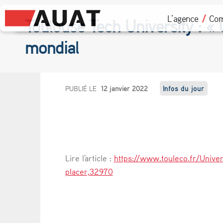
L’agence
Com
Toulouse Tech University : « 
mondial
T
PUBLIÉ LE
12 janvier 2022
Infos du jour
o
u
l
Lire l'article :
https://www.touleco.fr/Unive
o
placer,32970
u
s