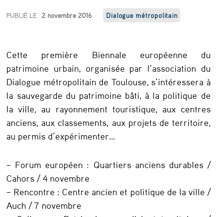
B
PUBLIÉ LE
2 novembre 2016
Dialogue métropolitain
i
e
Cette première Biennale européenne du
n
patrimoine urbain, organisée par l’association du
n
Dialogue métropolitain de Toulouse, s’intéressera à
a
la sauvegarde du patrimoine bâti, à la politique de
l
la ville, au rayonnement touristique, aux centres
anciens, aux classements, aux projets de territoire,
e
au permis d’expérimenter…
e
u
– Forum européen : Quartiers anciens durables /
r
Cahors / 4 novembre
o
– Rencontre : Centre ancien et politique de la ville /
Auch / 7 novembre
p