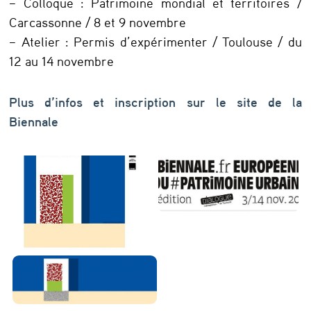
– Colloque : Patrimoine mondial et territoires /
é
Carcassonne / 8 et 9 novembre
e
– Atelier : Permis d’expérimenter / Toulouse / du
n
12 au 14 novembre
n
Plus d’infos et inscription sur le site de la
e
Biennale
d
u
p
a
t
r
i
m