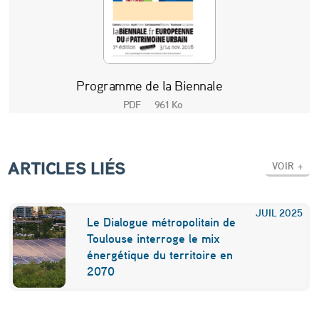
3
a
u
1
Programme de la Biennale
4
PDF
961 Ko
n
o
ARTICLES LIÉS
VOIR +
v
e
JUIL
2025
m
Le Dialogue métropolitain de
Toulouse interroge le mix
b
énergétique du territoire en
r
2070
e