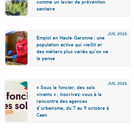
a
comme un levier de prévention
b
sanitaire
i
l
JUIL
2026
Emploi en Haute-Garonne : une
i
population active qui vieillit et
t
des métiers plus variés qu’on ne
le pense
é
c
o
JUIL
2026
« Sous le foncier, des sols
l
vivants » : inscrivez-vous à la
o
rencontre des agences
d’urbanisme, du 7 au 9 octobre à
m
Caen
b
i