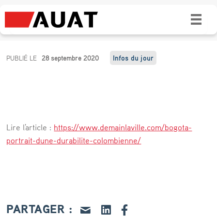
Bogotà, portrait d’une durabilité
colombienne
B
PUBLIÉ LE
28 septembre 2020
Infos du jour
o
g
o
t
Lire l'article :
https://www.demainlaville.com/bogota-
à
portrait-dune-durabilite-colombienne/
,
p
o
r
PARTAGER :