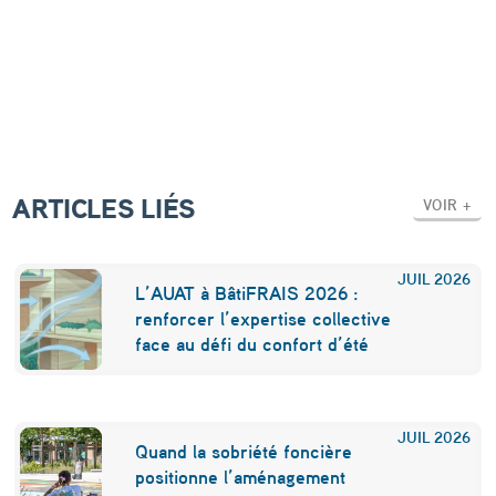
t
r
a
i
t
d
ARTICLES LIÉS
VOIR +
’
u
JUIL
2026
L’AUAT à BâtiFRAIS 2026 :
n
renforcer l’expertise collective
e
face au défi du confort d’été
d
u
JUIL
2026
r
Quand la sobriété foncière
positionne l’aménagement