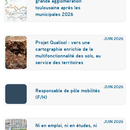
grande agglomération
s
toulousaine après les
v
municipales 2026
i
l
JUIN
2026
Projet Qualisol : vers une
l
cartographie enrichie de la
e
multifonctionnalité des sols, au
service des territoires
s
d
e
JUIN
2026
Responsable de pôle mobilités
l
(F/H)
a
r
JUIN
2026
é
Ni en emploi, ni en études, ni