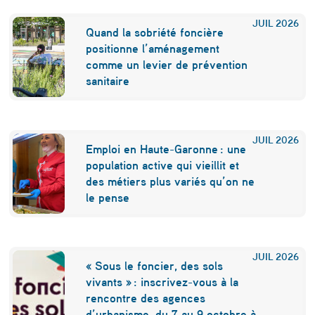
i
JUIL
2026
Quand la sobriété foncière
v
positionne l’aménagement
comme un levier de prévention
e
sanitaire
s
é
c
JUIL
2026
Emploi en Haute-Garonne : une
o
population active qui vieillit et
des métiers plus variés qu’on ne
-
le pense
r
e
s
JUIL
2026
« Sous le foncier, des sols
p
vivants » : inscrivez-vous à la
rencontre des agences
o
d’urbanisme, du 7 au 9 octobre à