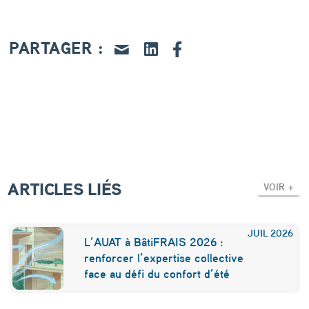
T
o
PARTAGER :
p
5
d
e
s
i
ARTICLES LIÉS
n
VOIR +
i
t
JUIL
2026
L’AUAT à BâtiFRAIS 2026 :
i
renforcer l’expertise collective
face au défi du confort d’été
a
t