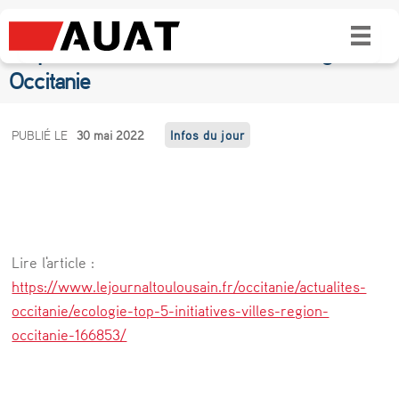
Écologie : Top 5 des initiatives éco-
responsables dans les villes de la région
Occitanie
É
PUBLIÉ LE
30 mai 2022
Infos du jour
c
o
l
o
Lire l'article :
g
https://www.lejournaltoulousain.fr/occitanie/actualites-
i
occitanie/ecologie-top-5-initiatives-villes-region-
occitanie-166853/
e
: