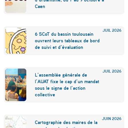
n
Caen
s
a
JUIL
2026
6 SCoT du bassin toulousain
b
ouvrent leurs tableaux de bord
l
de suivi et d’évaluation
e
s
JUIL
2026
d
L’assemblée générale de
l’AUAT fixe le cap d’un mandat
a
sous le signe de l’action
n
collective
s
l
JUIN
2026
e
Cartographie des maires de la