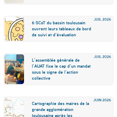
F
r
JUIL
2026
6 SCoT du bassin toulousain
a
ouvrent leurs tableaux de bord
n
de suivi et d’évaluation
ç
a
JUIL
2026
i
L’assemblée générale de
l’AUAT fixe le cap d’un mandat
s
sous le signe de l’action
?
collective
»
JUIN
2026
Cartographie des maires de la
grande agglomération
toulousaine après les