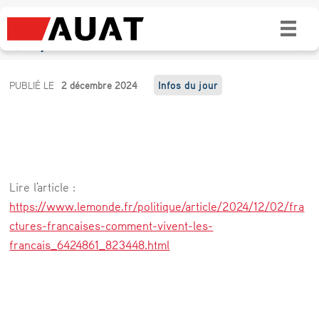
Fractures françaises : « Comment vivent les
Français ? »
F
PUBLIÉ LE
2 décembre 2024
Infos du jour
r
a
c
t
Lire l'article :
u
https://www.lemonde.fr/politique/article/2024/12/02/fra
r
ctures-francaises-comment-vivent-les-
francais_6424861_823448.html
e
s
f