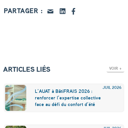
r
PARTAGER :
a
n
ç
a
i
s
ARTICLES LIÉS
e
VOIR +
s
:
JUIL
2026
L’AUAT à BâtiFRAIS 2026 :
«
renforcer l’expertise collective
face au défi du confort d’été
C
o
JUIL
2026