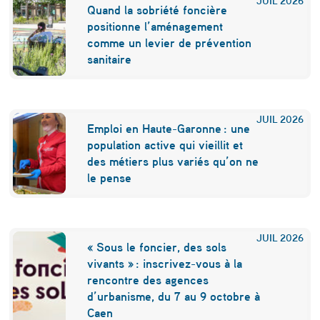
m
Quand la sobriété foncière
m
positionne l’aménagement
comme un levier de prévention
e
sanitaire
n
t
v
JUIL
2026
Emploi en Haute-Garonne : une
i
population active qui vieillit et
des métiers plus variés qu’on ne
v
le pense
e
n
t
JUIL
2026
« Sous le foncier, des sols
l
vivants » : inscrivez-vous à la
rencontre des agences
e
d’urbanisme, du 7 au 9 octobre à
s
Caen