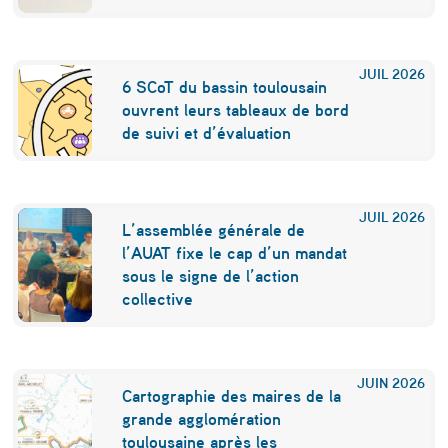
r
e
JUIL
2026
6 SCoT du bassin toulousain
n
ouvrent leurs tableaux de bord
n
de suivi et d’évaluation
e
n
JUIL
2026
t
L’assemblée générale de
l’AUAT fixe le cap d’un mandat
a
sous le signe de l’action
v
collective
e
n
JUIN
2026
u
Cartographie des maires de la
grande agglomération
e
toulousaine après les