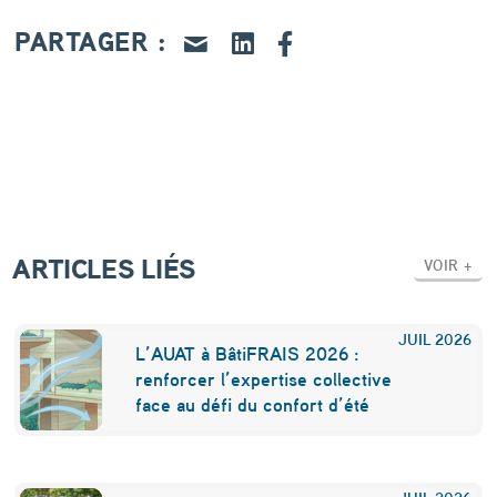
i
PARTAGER :
a
u
,
q
u
a
ARTICLES LIÉS
i
VOIR +
s
d
JUIL
2026
L’AUAT à BâtiFRAIS 2026 :
’
renforcer l’expertise collective
face au défi du confort d’été
O
c
JUIL
2026