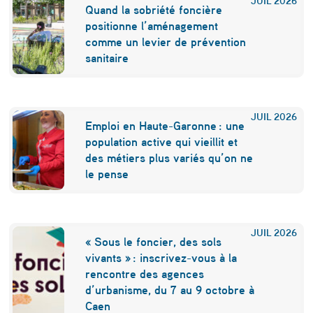
:
Quand la sobriété foncière
l
positionne l’aménagement
comme un levier de prévention
e
sanitaire
s
t
r
JUIL
2026
Emploi en Haute-Garonne : une
a
population active qui vieillit et
des métiers plus variés qu’on ne
v
le pense
a
u
x
JUIL
2026
« Sous le foncier, des sols
r
vivants » : inscrivez-vous à la
rencontre des agences
e
d’urbanisme, du 7 au 9 octobre à
p
Caen