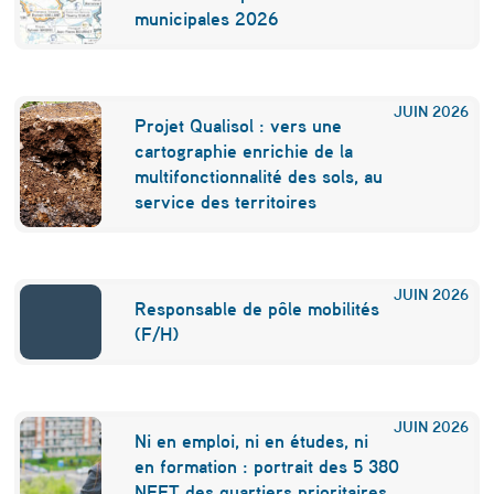
d
municipales 2026
e
L
JUIN
2026
Projet Qualisol : vers une
y
cartographie enrichie de la
o
multifonctionnalité des sols, au
service des territoires
n
JUIN
2026
Responsable de pôle mobilités
(F/H)
JUIN
2026
Ni en emploi, ni en études, ni
en formation : portrait des 5 380
NEET des quartiers prioritaires