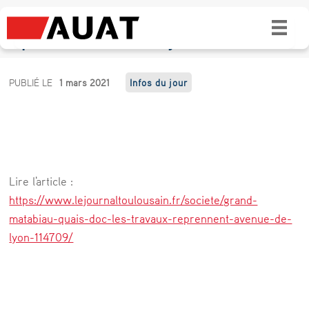
Grand Matabiau, quais d’Oc : les travaux
reprennent avenue de Lyon
G
PUBLIÉ LE
1 mars 2021
Infos du jour
r
a
n
d
Lire l'article :
M
https://www.lejournaltoulousain.fr/societe/grand-
a
matabiau-quais-doc-les-travaux-reprennent-avenue-de-
lyon-114709/
t
a
b