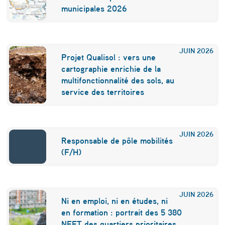
p
municipales 2026
l
u
JUIN
2026
Projet Qualisol : vers une
s
cartographie enrichie de la
d
multifonctionnalité des sols, au
service des territoires
’
e
x
JUIN
2026
Responsable de pôle mobilités
i
(F/H)
g
e
JUIN
2026
n
Ni en emploi, ni en études, ni
en formation : portrait des 5 380
c
NEET des quartiers prioritaires