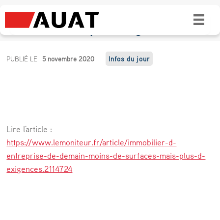
Immobilier d’entreprise de demain : moins
de surfaces mais plus d’exigences
I
PUBLIÉ LE
5 novembre 2020
Infos du jour
m
m
o
b
Lire l'article :
i
https://www.lemoniteur.fr/article/immobilier-d-
l
entreprise-de-demain-moins-de-surfaces-mais-plus-d-
exigences.2114724
i
e
r