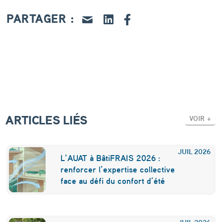
d
PARTAGER :
’
e
n
t
r
e
ARTICLES LIÉS
p
VOIR +
r
i
JUIL
2026
L’AUAT à BâtiFRAIS 2026 :
s
renforcer l’expertise collective
face au défi du confort d’été
e
d
JUIL
2026