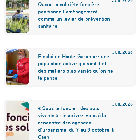
e
Quand la sobriété foncière
d
positionne l’aménagement
comme un levier de prévention
e
sanitaire
m
a
i
JUIL
2026
Emploi en Haute-Garonne : une
n
population active qui vieillit et
des métiers plus variés qu’on ne
:
le pense
m
o
i
JUIL
2026
« Sous le foncier, des sols
n
vivants » : inscrivez-vous à la
rencontre des agences
s
d’urbanisme, du 7 au 9 octobre à
d
Caen