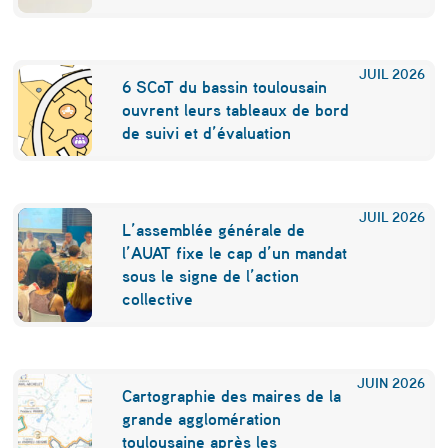
e
s
JUIL
2026
6 SCoT du bassin toulousain
u
ouvrent leurs tableaux de bord
r
de suivi et d’évaluation
f
a
JUIL
2026
c
L’assemblée générale de
l’AUAT fixe le cap d’un mandat
e
sous le signe de l’action
s
collective
m
a
JUIN
2026
i
Cartographie des maires de la
grande agglomération
s
toulousaine après les