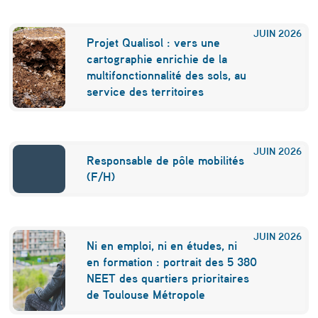
t
JUIN
2026
a
Projet Qualisol : vers une
cartographie enrichie de la
n
multifonctionnalité des sols, au
i
service des territoires
e
»
JUIN
2026
Responsable de pôle mobilités
(F/H)
JUIN
2026
Ni en emploi, ni en études, ni
en formation : portrait des 5 380
NEET des quartiers prioritaires
de Toulouse Métropole