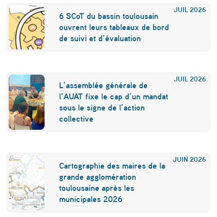
JUIL
2026
i
6 SCoT du bassin toulousain
r
ouvrent leurs tableaux de bord
de suivi et d’évaluation
e
p
o
JUIL
2026
L’assemblée générale de
u
l’AUAT fixe le cap d’un mandat
sous le signe de l’action
r
collective
l
’
O
JUIN
2026
Cartographie des maires de la
c
grande agglomération
toulousaine après les
c
municipales 2026
i