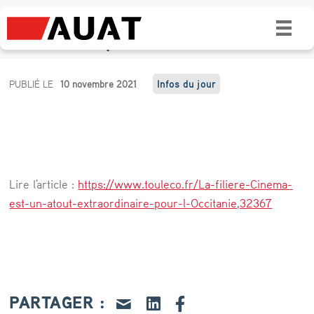
« La filière cinéma est un atout
extraordinaire pour l’Occitanie »
«
PUBLIÉ LE
10 novembre 2021
Infos du jour
L
a
f
i
Lire l'article :
https://www.touleco.fr/La-filiere-Cinema-
l
est-un-atout-extraordinaire-pour-l-Occitanie,32367
i
è
r
e
PARTAGER :