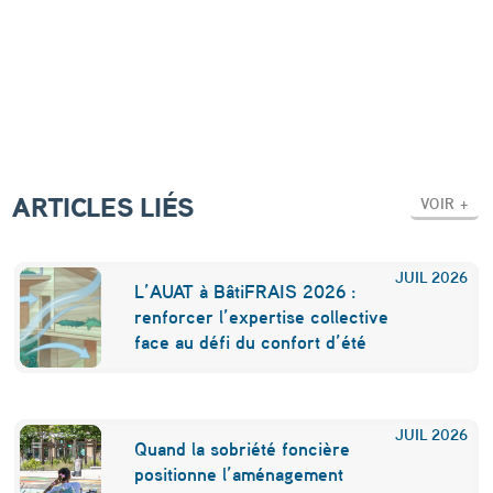
c
i
n
é
m
a
ARTICLES LIÉS
VOIR +
e
s
JUIL
2026
L’AUAT à BâtiFRAIS 2026 :
t
renforcer l’expertise collective
u
face au défi du confort d’été
n
a
JUIL
2026
t
Quand la sobriété foncière
positionne l’aménagement