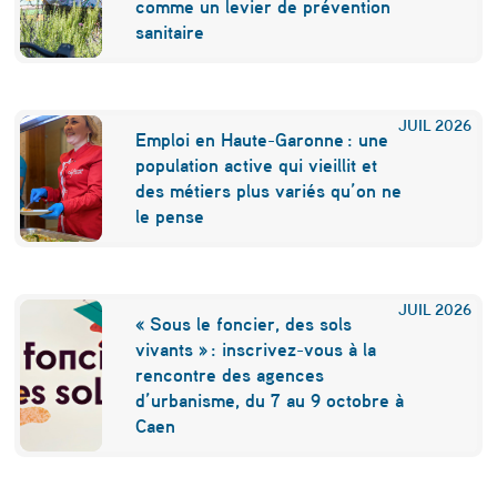
o
comme un levier de prévention
u
sanitaire
t
e
JUIL
2026
Emploi en Haute-Garonne : une
x
population active qui vieillit et
t
des métiers plus variés qu’on ne
le pense
r
a
o
JUIL
2026
« Sous le foncier, des sols
r
vivants » : inscrivez-vous à la
d
rencontre des agences
d’urbanisme, du 7 au 9 octobre à
i
Caen
n
a