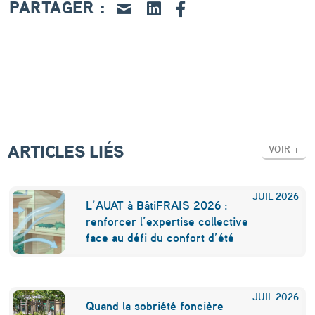
p
PARTAGER :
r
i
o
r
i
t
ARTICLES LIÉS
VOIR +
a
i
JUIL
2026
L’AUAT à BâtiFRAIS 2026 :
r
renforcer l’expertise collective
face au défi du confort d’été
e
d
u
JUIL
2026
Quand la sobriété foncière