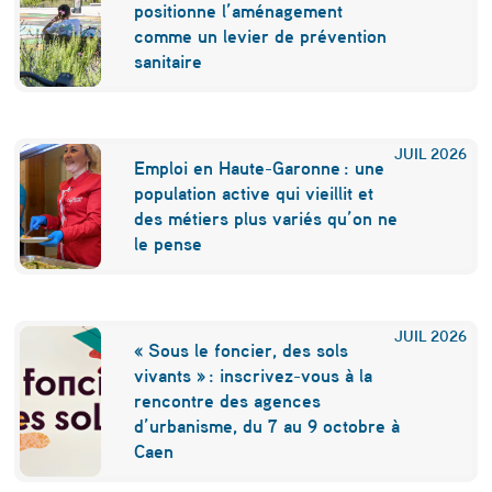
l
positionne l’aménagement
o
comme un levier de prévention
sanitaire
g
e
m
JUIL
2026
Emploi en Haute-Garonne : une
e
population active qui vieillit et
n
des métiers plus variés qu’on ne
le pense
t
,
c
JUIL
2026
« Sous le foncier, des sols
’
vivants » : inscrivez-vous à la
rencontre des agences
e
d’urbanisme, du 7 au 9 octobre à
s
Caen
t