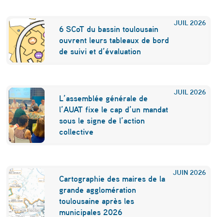
l
JUIL
2026
a
6 SCoT du bassin toulousain
ouvrent leurs tableaux de bord
c
de suivi et d’évaluation
o
n
JUIL
2026
s
L’assemblée générale de
t
l’AUAT fixe le cap d’un mandat
sous le signe de l’action
r
collective
u
c
JUIN
2026
t
Cartographie des maires de la
grande agglomération
i
toulousaine après les
o
municipales 2026