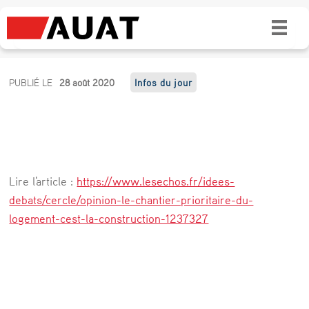
Le chantier prioritaire du logement, c’est la
construction !
L
PUBLIÉ LE
28 août 2020
Infos du jour
e
c
h
a
Lire l'article :
https://www.lesechos.fr/idees-
n
debats/cercle/opinion-le-chantier-prioritaire-du-
t
logement-cest-la-construction-1237327
i
e
r