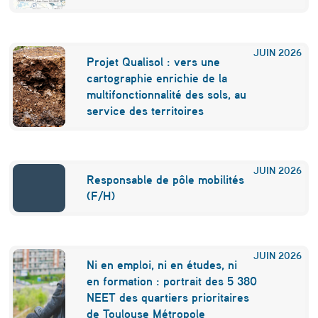
t
i
JUIN
2026
v
Projet Qualisol : vers une
cartographie enrichie de la
e
multifonctionnalité des sols, au
service des territoires
JUIN
2026
Responsable de pôle mobilités
(F/H)
JUIN
2026
Ni en emploi, ni en études, ni
en formation : portrait des 5 380
NEET des quartiers prioritaires
de Toulouse Métropole