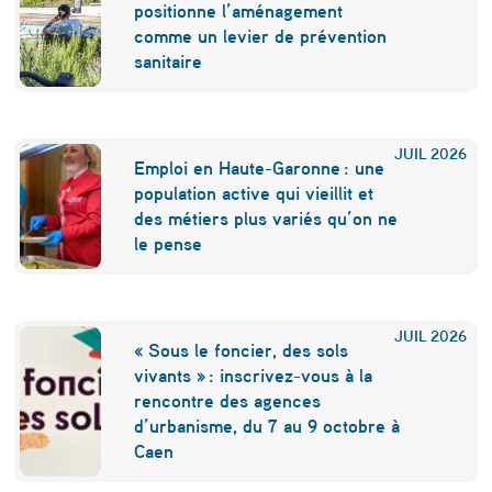
s
positionne l’aménagement
e
comme un levier de prévention
sanitaire
à
a
p
JUIL
2026
Emploi en Haute-Garonne : une
p
population active qui vieillit et
r
des métiers plus variés qu’on ne
le pense
i
v
o
JUIL
2026
« Sous le foncier, des sols
i
vivants » : inscrivez-vous à la
rencontre des agences
s
d’urbanisme, du 7 au 9 octobre à
e
Caen
r