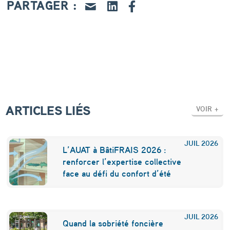
a
PARTAGER :
l
e
:
u
n
e
ARTICLES LIÉS
VOIR +
r
i
JUIL
2026
L’AUAT à BâtiFRAIS 2026 :
c
renforcer l’expertise collective
face au défi du confort d’été
h
e
s
JUIL
2026
Quand la sobriété foncière