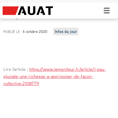
L’eau pluviale : une richesse à apprivoiser
de façon collective
L
PUBLIÉ LE
6 octobre 2020
Infos du jour
’
e
a
u
Lire l'article :
https://www.lemoniteur.fr/article/l-eau-
p
pluviale-une-richesse-a-apprivoiser-de-facon-
l
collective.2108779
u
v
i