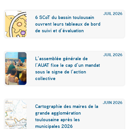
d
JUIL
2026
e
6 SCoT du bassin toulousain
ouvrent leurs tableaux de bord
f
de suivi et d’évaluation
a
ç
JUIL
2026
o
L’assemblée générale de
n
l’AUAT fixe le cap d’un mandat
sous le signe de l’action
c
collective
o
l
JUIN
2026
l
Cartographie des maires de la
grande agglomération
e
toulousaine après les
c
municipales 2026