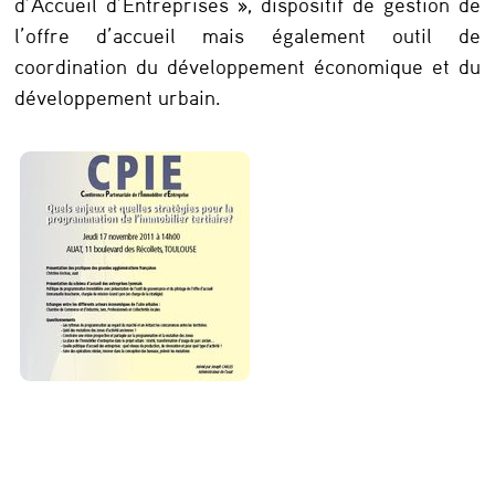
r
d’Accueil d’Entreprises », dispositif de gestion de
l’offre d’accueil mais également outil de
a
coordination du développement économique et du
t
développement urbain.
é
g
i
e
s
p
o
u
r
l