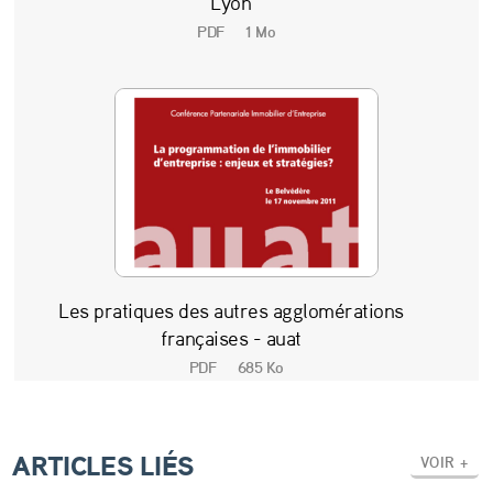
Lyon
d
PDF
1 Mo
e
l
’
i
m
m
o
Les pratiques des autres agglomérations
b
françaises - auat
i
PDF
685 Ko
l
i
ARTICLES LIÉS
VOIR +
e