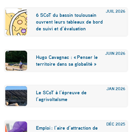
r
JUIL
2026
6 SCoT du bassin toulousain
t
ouvrent leurs tableaux de bord
e
de suivi et d’évaluation
r
t
JUIN
2026
i
Hugo Cavagnac : « Penser le
territoire dans sa globalité »
a
i
r
JAN
2026
Le SCoT à l’épreuve de
e
l’agrivoltaïsme
?
DÉC
2025
Emploi : l’aire d’attraction de