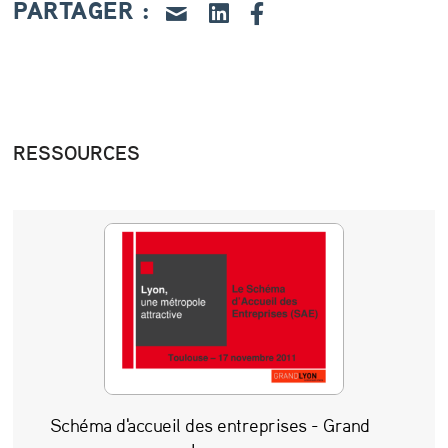
a
PARTAGER :
p
r
o
g
RESSOURCES
r
a
m
m
a
t
i
o
Schéma d'accueil des entreprises - Grand
n