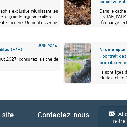
au service de
aphie exclusive réunissant les
Dans le cadre
e la grande agglomération
l’INRAE, l’AU
at
/ Tisséo). Un outil essentiel
d’échange tec
JUIN
2026
lités (F/H)
Ni en emploi,
: portrait de
ut 2027, consultez la fiche de
prioritaires 
Ils sont âgés 
études, ni en
 site
Contactez-nous
Abo
notre