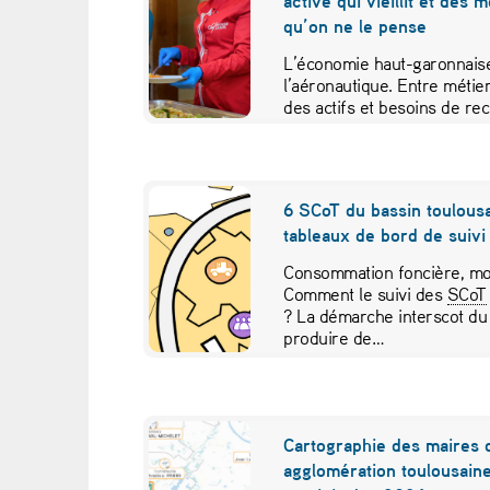
active qui vieillit et des 
o
qu’on ne le pense
n
L’économie haut-garonnaise
l’aéronautique. Entre métier
o
des actifs et besoins de re
études croisées pour contr
m
i
6 SCoT du bassin toulousa
tableaux de bord de suivi 
c
Consommation foncière, mob
s
Comment le suivi des
SCoT
? La démarche interscot du
e
produire de…
n
p
Cartographie des maires 
agglomération toulousaine
a