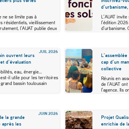
métiers plus variés
inscrivez-vo
d’urbanisme,
 ne se limite pas à
L’AUAT invite 
s résidentiels, vieillissement
l’édition 2026
crutement, l’AUAT publie deux
d’urbanisme. 
ibuer…
JUIL
2026
in ouvrent leurs
L’assemblée 
et d’évaluation
cap d’un mand
collective
ilités, eau, énergie…
est-il utile pour les territoires
Réunis en ass
 grand bassin toulousain
de l’AUAT ont 
l’agence. Ils
JUIN
2026
de la grande
Projet Qualis
 après les
enrichie de l