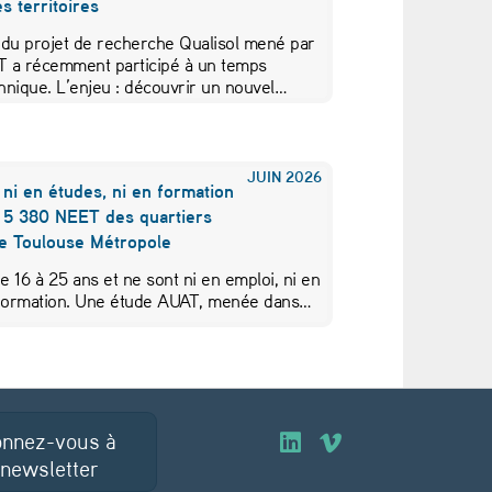
s territoires
 du projet de recherche Qualisol mené par
AT a récemment participé à un temps
hnique. L’enjeu : découvrir un nouvel…
JUIN
2026
 ni en études, ni en formation
s 5 380 NEET des quartiers
de Toulouse Métropole
de 16 à 25 ans et ne sont ni en emploi, ni en
 formation. Une étude AUAT, menée dans…
nnez-vous à
O
O
 newsletter
u
u