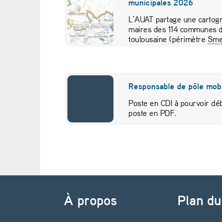
municipales 2026
s
L’AUAT partage une cartogr
maires des 114 communes d
s
toulousaine (périmètre
Sme
pour visualiser…
e
d
Responsable de pôle mobi
e
Poste en CDI à pourvoir déb
poste en PDF.
s
’
a
Navigation de l’article
f
À propos
Plan du
f