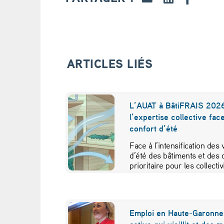
S
c
h
ARTICLES LIÉS
o
o
L’AUAT à BâtiFRAIS 2026
l’expertise collective fac
l
confort d’été
o
Face à l’intensification des
d’été des bâtiments et des 
f
prioritaire pour les collecti
E
c
Emploi en Haute-Garonne 