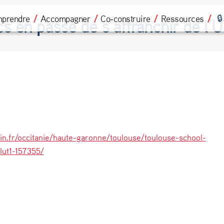
prendre
Accompagner
Co-construire
Ressources
 en passe de s’affranchir de l’U
in.fr/occitanie/haute-garonne/toulouse/toulouse-school-
lut1-157355/