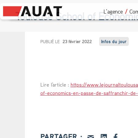
L’agence
Com
Toulouse School of Economics
T
PUBLIÉ LE
23 février 2022
Infos du jour
o
u
l
Lire l'article :
https://www.lejournaltoulousa
o
of-economics-en-passe-de-saffranchir-de-
u
s
e
PARTAGER :