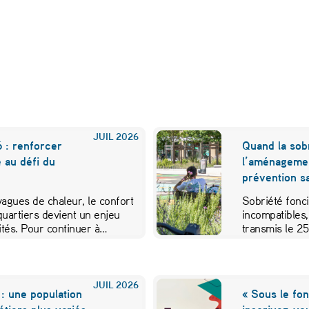
JUIL
2026
 : renforcer
Quand la sobr
e au défi du
l’aménageme
prévention sa
 vagues de chaleur, le confort
Sobriété fonci
quartiers devient un enjeu
incompatibles,
vités. Pour continuer à…
transmis le 2
JUIL
2026
: une population
« Sous le fon