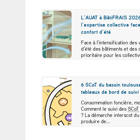
c
L’AUAT à BâtiFRAIS 2026
e
l’expertise collective fac
confort d’été
d
Face à l’intensification des
d’été des bâtiments et des 
e
prioritaire pour les collecti
l
a
6 SCoT du bassin toulousa
v
tableaux de bord de suivi 
Consommation foncière, mob
i
Comment le suivi des
SCoT
? La démarche interscot du
l
produire de…
l