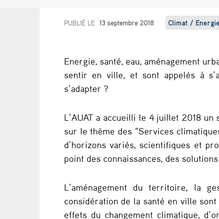
U
PUBLIÉ LE
13 septembre 2018
Climat / Energi
n
Energie, santé, eau, aménagement urba
e
sentir en ville, et sont appelés à s
i
s’adapter ?
n
L’AUAT a accueilli le 4 juillet 2018 
f
sur le thème des “Services climatiques
d’horizons variés, scientifiques et pro
o
point des connaissances, des solutions 
r
L’aménagement du territoire, la ge
m
considération de la santé en ville son
a
effets du changement climatique, d’or