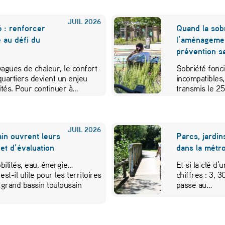
JUIL
2026
 : renforcer
Quand la sobr
e au défi du
l’aménageme
prévention sa
 vagues de chaleur, le confort
Sobriété fonci
quartiers devient un enjeu
incompatibles,
vités. Pour continuer à…
transmis le 2
JUIL
2026
in ouvrent leurs
Parcs, jardin
et d’évaluation
dans la métr
ilités, eau, énergie…
Et si la clé d’
est-il utile pour les territoires
chiffres : 3, 
 grand bassin toulousain
passe au…