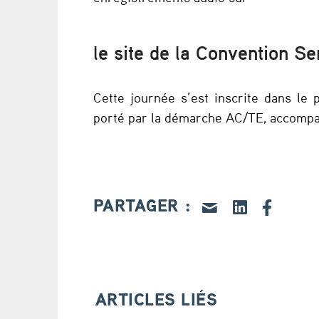
i
q
le site de la Convention Se
u
e
Cette journée s’est inscrite dans le
porté par la démarche AC/TE, accompa
a
u
s
PARTAGER :
e
r
v
ARTICLES LIÉS
i