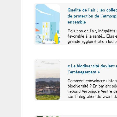
e
Qualité de l’air : les colle
de protection de l’atmosph
ensemble
Pollution de l’air, inégalité
favorable à la santé… Élus 
grande agglomération toulo
« La biodiversité devient
l’aménagement »
Comment convaincre un terri
biodiversité ? En parlant sécu
répond Véronique Ventre de
sur l’intégration du vivant 