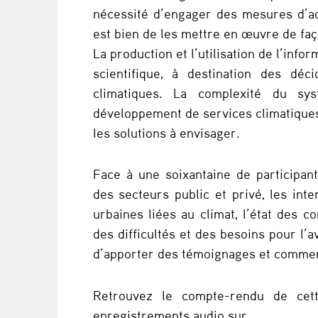
nécessité d’engager des mesures d’ad
t
est bien de les mettre en œuvre de fa
i
La production et l’utilisation de l’info
scientifique, à destination des déc
o
climatiques. La complexité du sy
n
développement de services climatiques
les solutions à envisager.
c
l
Face à une soixantaine de participant
des secteurs public et privé, les in
i
urbaines liées au climat, l’état des co
m
des difficultés et des besoins pour l’
d’apporter des témoignages et comme
a
t
Retrouvez le compte-rendu de cett
enregistrements audio sur