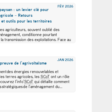
FÉV
2026
aysan : un levier clé pour
 agricole – Retours
et outils pour les territoires
es agriculteurs, souvent oublié des
aménagement, conditionne pourtant
et la transmission des exploitations. Face au
des actifs et à la…
JAN
2026
épreuve de l’agrivoltaïsme
ment des énergies renouvelables et
es terres agricoles, les
SCoT
ont un rôle
couvrez l’info’
SCoT
qui détaille comment
 stratégiques de l’aménagement du…