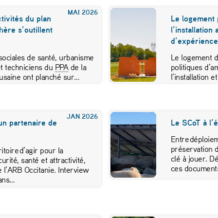
MAI
2026
ctivités du plan
Le logement p
ère s’outillent
l’installation
d’expérience 
s sociales de santé, urbanisme
Le logement d
et techniciens du
PPA
de la
politiques d’
usaine ont planché sur…
l’installation 
vieillissement 
JAN
2026
 un partenaire de
Le SCoT à l’
Entre déploie
préservation d
toire d’agir pour la
clé à jouer. Dé
rité, santé et attractivité,
ces documents
 l’ARB Occitanie. Interview
dans…