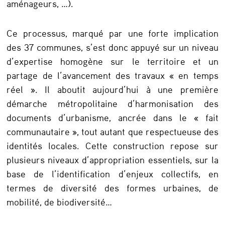
l
aménageurs, …).
e
P
Ce processus, marqué par une forte implication
des 37 communes, s’est donc appuyé sur un niveau
L
d’expertise homogène sur le territoire et un
U
partage de l’avancement des travaux « en temps
i
réel ». Il aboutit aujourd’hui à une première
-
démarche métropolitaine d’harmonisation des
documents d’urbanisme, ancrée dans le « fait
H
communautaire », tout autant que respectueuse des
d
identités locales. Cette construction repose sur
e
plusieurs niveaux d’appropriation essentiels, sur la
T
base de l’identification d’enjeux collectifs, en
o
termes de diversité des formes urbaines, de
mobilité, de biodiversité…
u
l