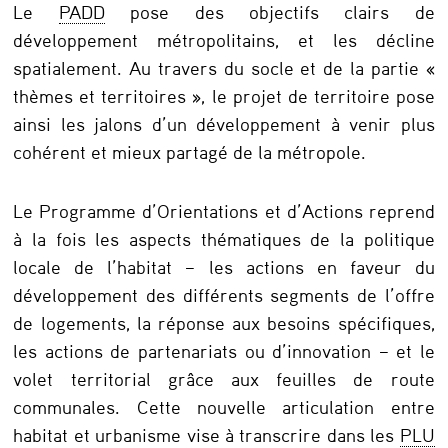
Le
PADD
pose des objectifs clairs de
o
développement métropolitains, et les décline
u
spatialement. Au travers du socle et de la partie «
s
thèmes et territoires », le projet de territoire pose
ainsi les jalons d’un développement à venir plus
e
cohérent et mieux partagé de la métropole.
M
é
Le Programme d’Orientations et d’Actions reprend
t
à la fois les aspects thématiques de la politique
r
locale de l’habitat – les actions en faveur du
développement des différents segments de l’offre
o
de logements, la réponse aux besoins spécifiques,
p
les actions de partenariats ou d’innovation – et le
o
volet territorial grâce aux feuilles de route
l
communales. Cette nouvelle articulation entre
e
habitat et urbanisme vise à transcrire dans les
PLU