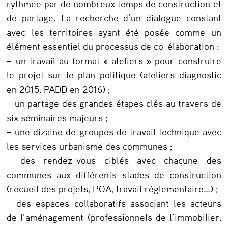
e
rythmée par de nombreux temps de construction et
de partage. La recherche d’un dialogue constant
f
avec les territoires ayant été posée comme un
r
élément essentiel du processus de co-élaboration :
a
– un travail au format « ateliers » pour construire
n
le projet sur le plan politique (ateliers diagnostic
c
en 2015,
PADD
en 2016) ;
– un partage des grandes étapes clés au travers de
h
six séminaires majeurs ;
i
– une dizaine de groupes de travail technique avec
e
les services urbanisme des communes ;
p
– des rendez-vous ciblés avec chacune des
o
communes aux différents stades de construction
(recueil des projets, POA, travail réglementaire…) ;
u
– des espaces collaboratifs associant les acteurs
r
de l’aménagement (professionnels de l’immobilier,