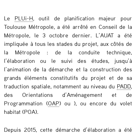
e
p
Le
PLUi-H
, outil de planification majeur pour
r
Toulouse Métropole, a été arrêté en Conseil de la
e
Métropole, le 3 octobre dernier. L’AUAT a été
impliquée à tous les stades du projet, aux côtés de
m
la Métropole : de la conduite technique,
i
l’élaboration ou le suivi des études, jusqu’à
è
l’animation de la démarche et la construction des
r
grands éléments constitutifs du projet et de sa
e
traduction spatiale, notamment au niveau du
PADD
,
des Orientations d’Aménagement et de
é
Programmation (
OAP
) ou ), ou encore du volet
t
habitat (POA).
a
p
Depuis 2015, cette démarche d’élaboration a été