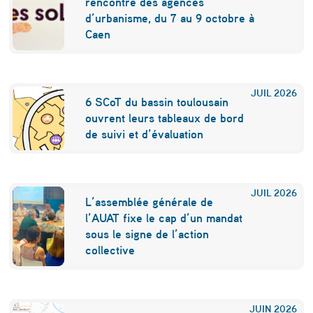
rencontre des agences
o
d’urbanisme, du 7 au 9 octobre à
Caen
n
s
f
JUIL
2026
6 SCoT du bassin toulousain
a
ouvrent leurs tableaux de bord
i
de suivi et d’évaluation
r
e
JUIL
2026
L’assemblée générale de
p
l’AUAT fixe le cap d’un mandat
r
sous le signe de l’action
collective
e
u
v
JUIN
2026