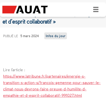
Gemenne : « pour sauver le climat, nous
devrons faire preuve d’humilité, d’empathie
et d’esprit collaboratif »
G
PUBLIÉ LE
5 mars 2024
Infos du jour
e
m
e
n
Lire l'article :
n
https://www.latribune.fr/partenaires/energie-s-
e
transition-s-action-s/francois-gemenne-pour-sauver-le-
climat-nous-devrons-faire-preuve-d-humilite-d-
:
empathie-et-d-esprit-collaboratif-991027.html
«