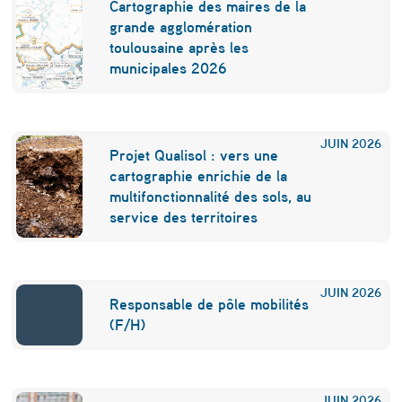
Cartographie des maires de la
e
grande agglomération
d
toulousaine après les
municipales 2026
’
h
u
JUIN
2026
Projet Qualisol : vers une
m
cartographie enrichie de la
i
multifonctionnalité des sols, au
service des territoires
l
i
t
JUIN
2026
Responsable de pôle mobilités
é
(F/H)
,
d
JUIN
2026