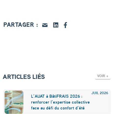
p
o
u
PARTAGER :
r
s
a
u
v
e
ARTICLES LIÉS
VOIR +
r
l
JUIL
2026
e
L’AUAT à BâtiFRAIS 2026 :
renforcer l’expertise collective
c
face au défi du confort d’été
l