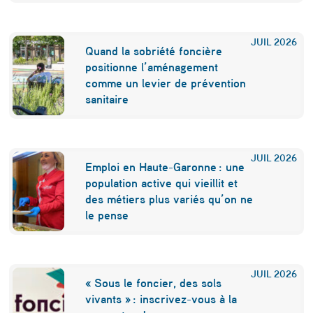
i
m
JUIL
2026
Quand la sobriété foncière
a
positionne l’aménagement
comme un levier de prévention
t
sanitaire
,
n
JUIL
2026
o
Emploi en Haute-Garonne : une
population active qui vieillit et
u
des métiers plus variés qu’on ne
s
le pense
d
e
JUIL
2026
v
« Sous le foncier, des sols
vivants » : inscrivez-vous à la
r