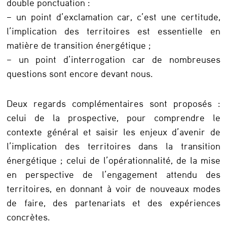
double ponctuation :
t
– un point d’exclamation car, c’est une certitude,
l’implication des territoires est essentielle en
e
matière de transition énergétique ;
s
– un point d’interrogation car de nombreuses
d
questions sont encore devant nous.
e
l
Deux regards complémentaires sont proposés :
a
celui de la prospective, pour comprendre le
contexte général et saisir les enjeux d’avenir de
r
l’implication des territoires dans la transition
e
énergétique ; celui de l’opérationnalité, de la mise
n
en perspective de l’engagement attendu des
c
territoires, en donnant à voir de nouveaux modes
de faire, des partenariats et des expériences
o
concrètes.
n