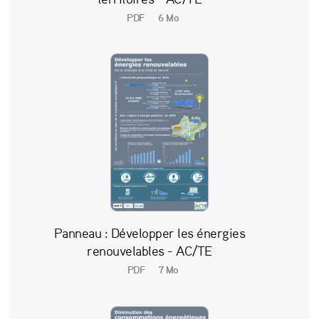
n
PDF
6 Mo
é
n
e
r
g
é
t
i
q
Panneau : Développer les énergies
u
renouvelables - AC/TE
e
PDF
7 Mo
!