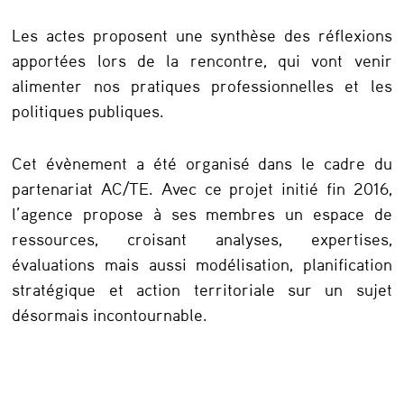
t
Les actes proposent une synthèse des réflexions
r
apportées lors de la rencontre, qui vont venir
e
alimenter nos pratiques professionnelles et les
politiques publiques.
:
“
Cet évènement a été organisé dans le cadre du
L
partenariat AC/TE. Avec ce projet initié fin 2016,
e
l’agence propose à ses membres un espace de
s
ressources, croisant analyses, expertises,
évaluations mais aussi modélisation, planification
t
stratégique et action territoriale sur un sujet
e
désormais incontournable.
r
r
i