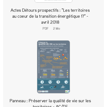
d
Actes Détours prospectifs : "Les territoires
e
au coeur de la transition énergétique !?" -
l
avril 2018
a
PDF
2 Mo
t
r
a
n
s
i
t
i
o
Panneau : Préserver la qualité de vie sur les
territoires - AC/TE