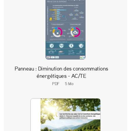
?
”
Panneau : Diminution des consommations
énergétiques - AC/TE
PDF
5 Mo