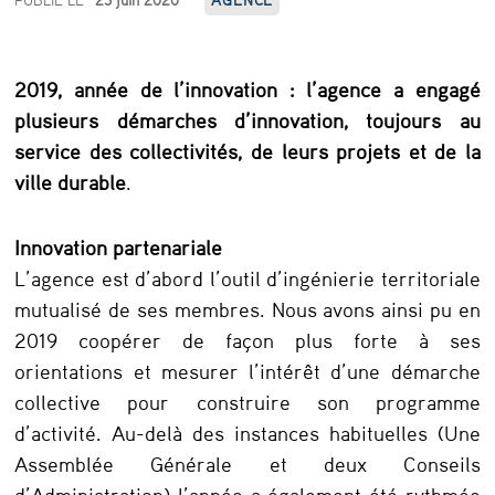
e
s
2019, année de l’innovation : l’agence a engagé
a
plusieurs démarches d’innovation, toujours au
c
service des collectivités, de leurs projets et de la
t
ville durable
.
i
Innovation partenariale
v
L’agence est d’abord l’outil d’ingénierie territoriale
i
mutualisé de ses membres. Nous avons ainsi pu en
t
2019 coopérer de façon plus forte à ses
é
orientations et mesurer l’intérêt d’une démarche
s
collective pour construire son programme
d’activité. Au-delà des instances habituelles (Une
d
Assemblée Générale et deux Conseils
e
d’Administration) l’année a également été rythmée