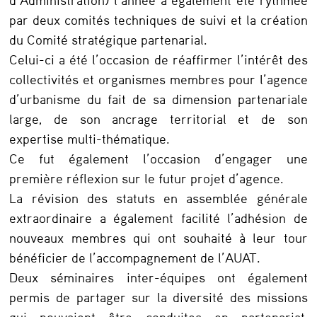
l
par deux comités techniques de suivi et la création
’
du Comité stratégique partenarial.
Celui-ci a été l’occasion de réaffirmer l’intérêt des
A
collectivités et organismes membres pour l’agence
U
d’urbanisme du fait de sa dimension partenariale
A
large, de son ancrage territorial et de son
T
expertise multi-thématique.
e
Ce fut également l’occasion d’engager une
première réflexion sur le futur projet d’agence.
n
La révision des statuts en assemblée générale
2
extraordinaire a également facilité l’adhésion de
0
nouveaux membres qui ont souhaité à leur tour
1
bénéficier de l’accompagnement de l’AUAT.
9
Deux séminaires inter-équipes ont également
permis de partager sur la diversité des missions
qui pouvaient être conduites en partenariat,