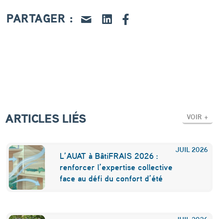
e
PARTAGER :
i
n
a
u
g
u
ARTICLES LIÉS
r
VOIR +
e
s
JUIL
2026
L’AUAT à BâtiFRAIS 2026 :
o
renforcer l’expertise collective
face au défi du confort d’été
n
c
JUIL
2026