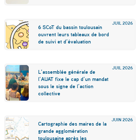
e
3
JUIL
2026
6 SCoT du bassin toulousain
2
ouvrent leurs tableaux de bord
.
de suivi et d’évaluation
0
0
JUIL
2026
0
L’assemblée générale de
l’AUAT fixe le cap d’un mandat
m
sous le signe de l’action
2
collective
JUIN
2026
Cartographie des maires de la
grande agglomération
toulousaine après les