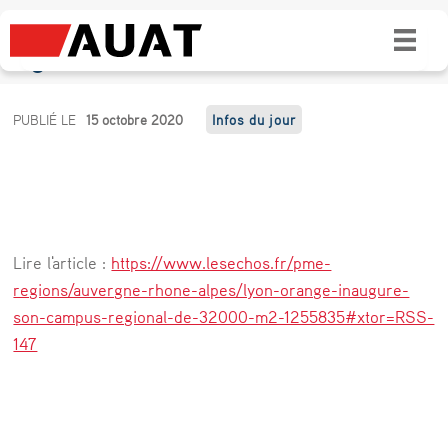
Lyon : Orange inaugure son campus
régional de 32.000 m2
L
PUBLIÉ LE
15 octobre 2020
Infos du jour
y
o
n
:
Lire l'article :
https://www.lesechos.fr/pme-
O
regions/auvergne-rhone-alpes/lyon-orange-inaugure-
r
son-campus-regional-de-32000-m2-1255835#xtor=RSS-
147
a
n
g