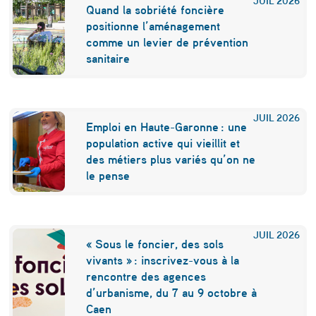
a
Quand la sobriété foncière
m
positionne l’aménagement
comme un levier de prévention
p
sanitaire
u
s
r
JUIL
2026
Emploi en Haute-Garonne : une
é
population active qui vieillit et
des métiers plus variés qu’on ne
g
le pense
i
o
n
JUIL
2026
« Sous le foncier, des sols
a
vivants » : inscrivez-vous à la
rencontre des agences
l
d’urbanisme, du 7 au 9 octobre à
d
Caen