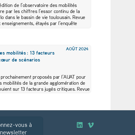
dition de l’observatoire des mobilités
tre par les chiffres l’essor continu de la
lo dans le bassin de vie toulousain. Revue
x enseignements, étayés par l’enquête
ifiée Cerema (EMC²) réalisée en 2023.
AOÛT
2024
s mobilités : 13 facteurs
 cœur de scénarios
 prochainement proposés par l’AUAT pour
s mobilités de la grande agglomération de
uient sur 13 facteurs jugés critiques. Revue
nnez-vous à
O
O
 newsletter
u
u