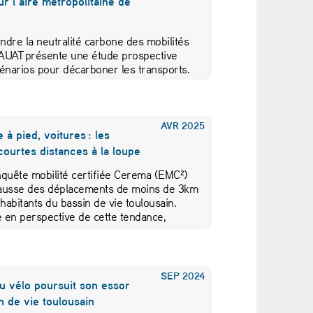
r l’aire métropolitaine de
dre la neutralité carbone des mobilités
L’AUAT présente une étude prospective
énarios pour décarboner les transports.
ation urbaine, sobriété, réindustrialisation
ution numérique, quelles pistes privilégier ?
AVR
2025
 à pied, voitures : les
courtes distances à la loupe
nquête mobilité certifiée Cerema (EMC²)
ausse des déplacements de moins de 3km
 habitants du bassin de vie toulousain.
e en perspective de cette tendance,
d’une rencontre des observatoires.
SEP
2024
u vélo poursuit son essor
n de vie toulousain