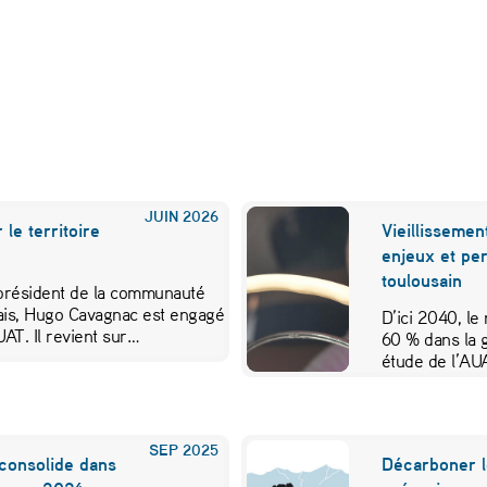
JUIN
2026
le territoire
Vieillissemen
enjeux et per
toulousain
président de la communauté
is, Hugo Cavagnac est engagé
D’ici 2040, l
AT. Il revient sur…
60 % dans la 
étude de l’AU
SEP
2025
consolide dans
Décarboner l