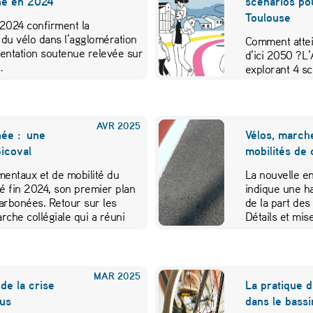
ine en 2024
scénarios pou
Toulouse
 2024 confirment la
 du vélo dans l’agglomération
Comment attein
uentation soutenue relevée sur
d’ici 2050 ? 
…
explorant 4 sc
Entre concentr
verte et révol
Décryptage.
AVR
2025
née : une
Vélos, marche
icoval
mobilités de 
entaux et de mobilité du
La nouvelle e
pté fin 2024, son premier plan
indique une h
carbonées. Retour sur les
de la part des
rche collégiale qui a réuni
Détails et mis
sifiées.
discutée lors 
MAR
2025
de la crise
La pratique d
ous
dans le bassi