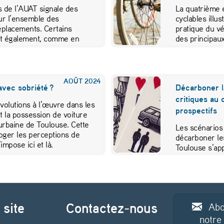
s de l’AUAT signale des
La quatrième é
ur l’ensemble des
cyclables illus
déplacements. Certains
pratique du vé
nt également, comme en
des principau
artage.
mobilité cert
AOÛT
2024
avec sobriété ?
Décarboner le
critiques au
volutions à l’œuvre dans les
prospectifs
 la possession de voiture
 urbaine de Toulouse. Cette
Les scénarios
oger les perceptions de
décarboner le
impose ici et là.
Toulouse s’app
de la…
 site
Contactez-nous
Abo
notre