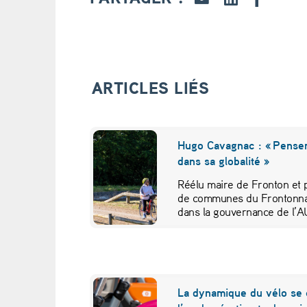
e
s
d
ARTICLES LIÉS
’
é
Hugo Cavagnac : « Penser 
dans sa globalité »
c
Réélu maire de Fronton et 
h
de communes du Frontonna
dans la gouvernance de l’AU
a
n
g
La dynamique du vélo se 