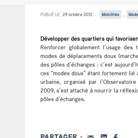
G
PUBLIÉ LE
29 octobre 2012
Mobilités
,
Mode
a
Développer des quartiers qui favorise
r
Renforcer globalement l’usage des 
e
modes de déplacements doux (marche e
des pôles d’échanges : c’est aujourd’h
s
ces “modes doux” étant fortement lié à 
e
urbaine, organisé par l’Observatoir
2009, s’est attaché à nourrir la réflex
t
pôles d’échanges.
p
ô
l
PARTAGER :