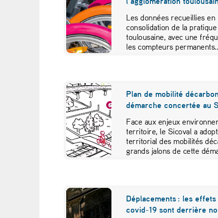
l’agglomération toulousa
e
Les données recueillies en
s
consolidation de la pratique
toulousaine, avec une fréq
les compteurs permanents
Plan de mobilité décarbo
démarche concertée au S
Face aux enjeux environnem
territoire, le Sicoval a ado
territorial des mobilités dé
grands jalons de cette déma
des parties prenantes diver
Déplacements : les effets 
covid-19 sont derrière n