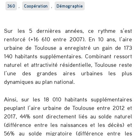
8
360
,
Coopération
,
Démographie
0
1
Sur les 5 dernières années, ce rythme s’est
0
renforcé (+16 610 entre 2007). En 10 ans, l’aire
h
urbaine de Toulouse a enregistré un gain de 173
140 habitants supplémentaires. Combinant ressort
a
naturel et attractivité résidentielle, Toulouse reste
b
l’une des grandes aires urbaines les plus
i
dynamiques au plan national.
t
a
Ainsi, sur les 18 010 habitants supplémentaires
n
peuplant l’aire urbaine de Toulouse entre 2012 et
2017, 44% sont directement liés au solde naturel
t
(différence entre les naissances et les décès) et
s
56% au solde migratoire (différence entre les