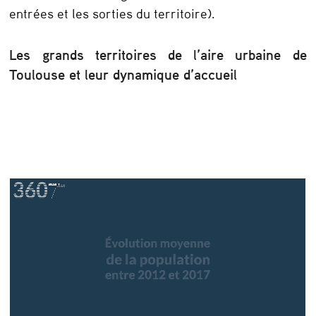
s
entrées et les sorties du territoire).
u
p
Les grands territoires de l’aire urbaine de
Toulouse et leur dynamique d’accueil
p
l
é
m
e
n
t
a
i
r