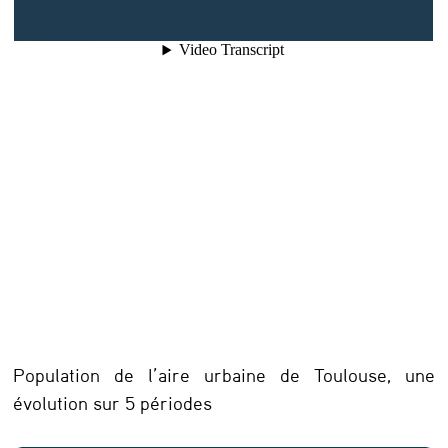
e
s
p
a
r
a
n
d
a
n
s
Population de l’aire urbaine de Toulouse, une
l
évolution sur 5 périodes
’