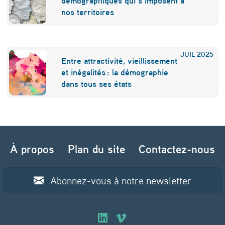
démographiques qui s’imposent à
nos territoires
JUIL
2025
Entre attractivité, vieillissement
et inégalités : la démographie
dans tous ses états
Navigation de l’article
À propos
Plan du site
Contactez-nous
Abonnez-vous à notre newsletter
O
O