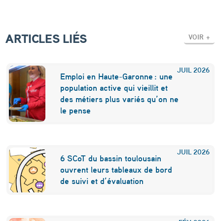
o
u
ARTICLES LIÉS
VOIR +
l
o
JUIL
2026
Emploi en Haute-Garonne : une
u
population active qui vieillit et
s
des métiers plus variés qu’on ne
le pense
e
JUIL
2026
6 SCoT du bassin toulousain
ouvrent leurs tableaux de bord
de suivi et d’évaluation