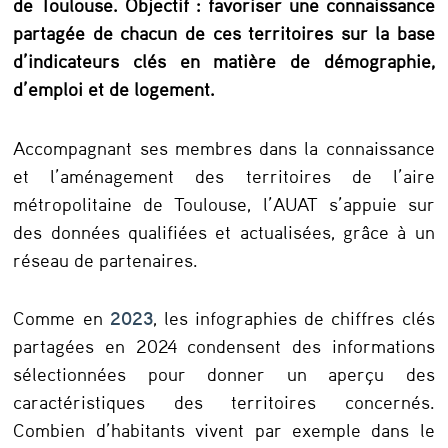
de Toulouse. Objectif : favoriser une connaissance
r
partagée de chacun de ces territoires sur la base
a
d’indicateurs clés en matière de démographie,
d’emploi et de logement.
p
h
Accompagnant ses membres dans la connaissance
i
et l’aménagement des territoires de l’aire
e
métropolitaine de Toulouse, l’AUAT s’appuie sur
,
des données qualifiées et actualisées, grâce à un
réseau de partenaires.
e
m
Comme en
2023
, les infographies de chiffres clés
p
partagées en 2024 condensent des informations
l
sélectionnées pour donner un aperçu des
o
caractéristiques des territoires concernés.
Combien d’habitants vivent par exemple dans le
i