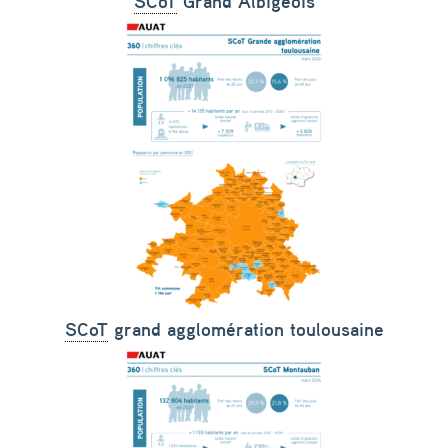
SCoT
Grand Albigeois
SCoT
grand agglomération toulousaine