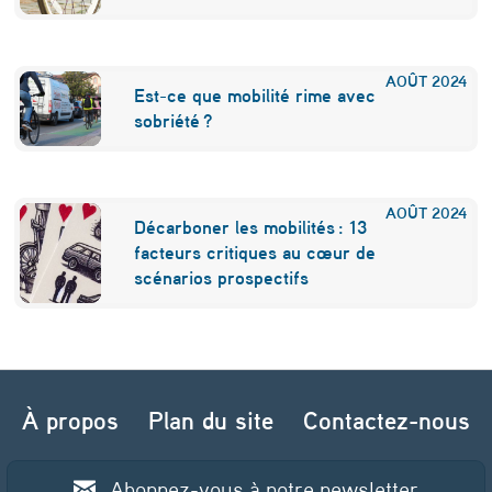
s
a
AOÛT
2024
i
Est-ce que mobilité rime avec
sobriété ?
n
e
AOÛT
2024
Décarboner les mobilités : 13
facteurs critiques au cœur de
scénarios prospectifs
Navigation de l’article
À propos
Plan du site
Contactez-nous
Abonnez-vous à notre newsletter