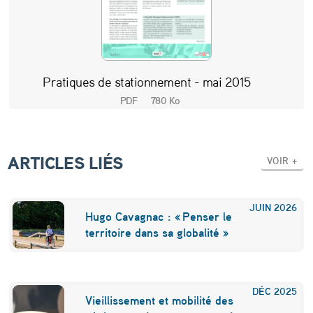
u
t
o
m
Pratiques de stationnement - mai 2015
o
PDF
780 Ko
b
i
ARTICLES LIÉS
VOIR +
l
e
JUIN
2026
d
Hugo Cavagnac : « Penser le
territoire dans sa globalité »
a
n
s
DÉC
2025
Vieillissement et mobilité des
l