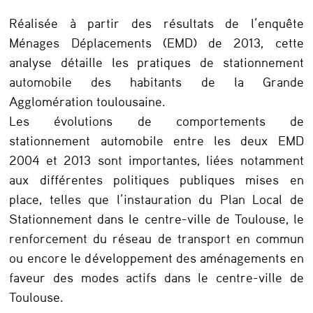
s
Réalisée à partir des résultats de l’enquête
p
Ménages Déplacements (EMD) de 2013, cette
r
analyse détaille les pratiques de stationnement
a
automobile des habitants de la Grande
t
Agglomération toulousaine.
Les évolutions de comportements de
i
stationnement automobile entre les deux EMD
q
2004 et 2013 sont importantes, liées notamment
u
aux différentes politiques publiques mises en
e
place, telles que l’instauration du Plan Local de
Stationnement dans le centre-ville de Toulouse, le
s
renforcement du réseau de transport en commun
d
ou encore le développement des aménagements en
e
faveur des modes actifs dans le centre-ville de
s
Toulouse.