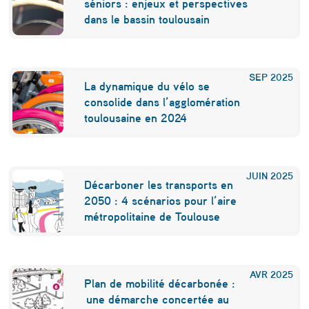
séniors : enjeux et perspectives
a
dans le bassin toulousain
g
r
SEP
2025
La dynamique du vélo se
a
consolide dans l’agglomération
n
toulousaine en 2024
d
e
JUIN
2025
a
Décarboner les transports en
2050 : 4 scénarios pour l’aire
g
métropolitaine de Toulouse
g
l
o
AVR
2025
Plan de mobilité décarbonée :
m
une démarche concertée au