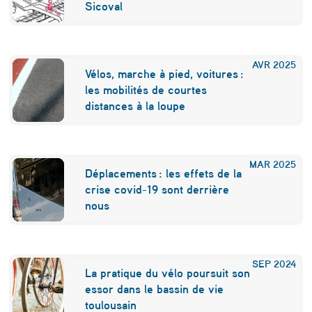
Sicoval
é
r
a
AVR
2025
Vélos, marche à pied, voitures :
t
les mobilités de courtes
distances à la loupe
i
o
n
MAR
2025
Déplacements : les effets de la
t
crise covid-19 sont derrière
o
nous
u
l
SEP
2024
o
La pratique du vélo poursuit son
essor dans le bassin de vie
u
toulousain