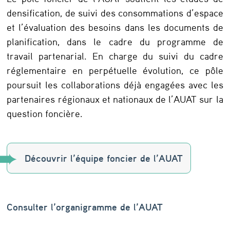
s
densification, de suivi des consommations d’espace
et l’évaluation des besoins dans les documents de
p
planification, dans le cadre du programme de
u
travail partenarial. En charge du suivi du cadre
b
réglementaire en perpétuelle évolution, ce pôle
l
poursuit les collaborations déjà engagées avec les
i
partenaires régionaux et nationaux de l’AUAT sur la
question foncière.
q
u
e
Découvrir l’équipe foncier de l’AUAT
s
d
e
Consulter l’organigramme de l’AUAT
s