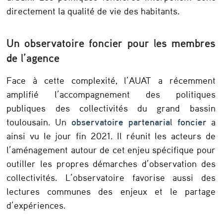
o
directement la qualité de vie des habitants.
n
c
Un observatoire foncier pour les membres
i
de l’agence
e
Face à cette complexité, l’AUAT a récemment
r
amplifié l’accompagnement des politiques
e
publiques des collectivités du grand bassin
n
toulousain. Un
observatoire partenarial foncier
a
s
ainsi vu le jour fin 2021. Il réunit les acteurs de
l’aménagement autour de cet enjeu spécifique pour
o
outiller les propres démarches d’observation des
u
collectivités. L’observatoire favorise aussi des
t
lectures communes des enjeux et le partage
i
d’expériences.