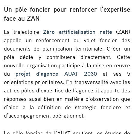
e
n
Un pôle foncier pour renforcer l’expertise
face au ZAN
d
e
La trajectoire
Zéro artificialisation nette
(ZAN)
s
appelle un renforcement du volet foncier des
documents de planification territoriale. Créer un
p
pôle dédié y contribuera directement. Cette
o
nouvelle organisation participe à la mise en œuvre
l
du
projet d’agence AUAT 2030
et ses 5
i
orientations prioritaires. En transversalité avec les
t
autres pôles d’expertise de l’agence, il apporte des
réponses aussi bien en matière d’observation que
i
d’aide à la définition de stratégie foncière et
q
d’accompagnement opérationnel.
u
e
Le pôle foncier de l’AUAT soutient les études de