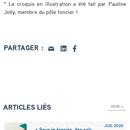
* Le croquis en illustration a été fait par Pauline
c
Jolly, membre du pôle foncier !
o
l
l
e
PARTAGER :
c
t
i
v
i
t
ARTICLES LIÉS
VOIR +
é
s
JUIL
2026
« Sous le foncier, des sols