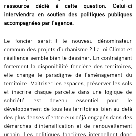
A
ressource dédié à cette question. Celui-ci
T
interviendra en soutien des politiques publiques
c
accompagnées par l’agence.
r
Le foncier serait-il le nouveau dénominateur
é
commun des projets d’urbanisme ? La loi Climat et
é
résilience semble bien le dessiner. En contraignant
u
fortement la disponibilité foncière des territoires,
n
elle change le paradigme de l’aménagement du
territoire. Maitriser les espaces, préserver les sols
p
et inscrire chaque parcelle dans une logique de
ô
sobriété est devenu essentiel pour le
l
développement de tous les territoires, bien au-delà
e
des plus denses d’entre eux déjà engagés dans des
démarches d’intensification et de renouvellement
f
urbain. Les politiques foncières interpellent donc