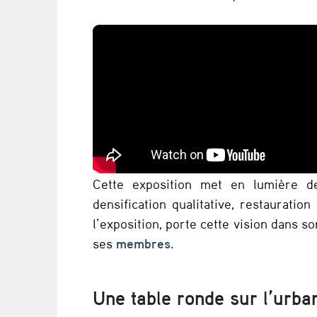
b
r
i
é
t
é
Cette exposition met en lumière des
f
densification qualitative, restauratio
l’exposition, porte cette vision dans s
o
ses
membres
.
n
c
Une table ronde sur l’urba