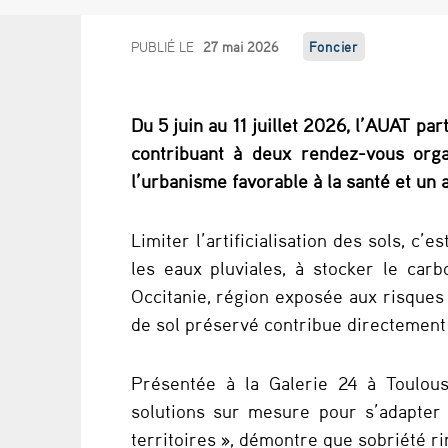
M
PUBLIÉ LE
27 mai 2026
Foncier
o
Du 5 juin au 11 juillet 2026, l’AUAT pa
i
contribuant à deux rendez-vous org
s
l’urbanisme favorable à la santé et un 
d
Limiter l’artificialisation des sols, c’
e
les eaux pluviales, à stocker le car
Occitanie, région exposée aux risques
l
de sol préservé contribue directement 
a
Présentée à la Galerie 24 à Toulouse
s
solutions sur mesure pour s’adapter 
o
territoires », démontre que sobriété ri