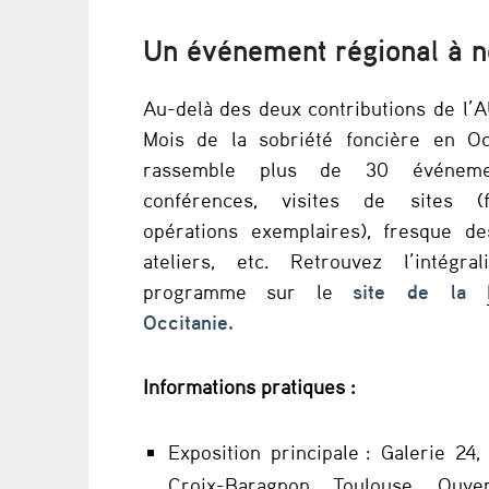
T
Un événement régional à 
p
r
Au-delà des deux contributions de l’A
Mois de la sobriété foncière en Oc
o
rassemble plus de 30 événeme
p
conférences, visites de sites (fr
opérations exemplaires), fresque de
o
ateliers, etc. Retrouvez l’intégra
programme sur le
site de la
s
Occitanie.
e
Informations pratiques :
2
r
Exposition principale : Galerie 24,
Croix-Baragnon, Toulouse. Ouve