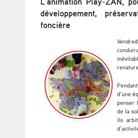
L’animation Play-ZAN, pou
a
développement, préserv
n
foncière
i
Vendred
e
conduir
inévita
:
renature
l
Pendant
’
d’une éq
A
penser l
de la so
U
ils arb
A
d’activi