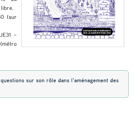
libre.
30 (sur
AUE31 –
(métro
.
5 questions sur son rôle dans l’aménagement des