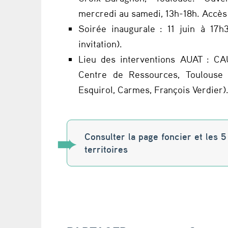
e
mercredi au samedi, 13h-18h. Accès 
n
Soirée inaugurale : 11 juin à 17h
d
invitation).
Lieu des interventions AUAT : C
e
Centre de Ressources, Toulouse 
z
Esquirol, Carmes, François Verdier)
-
v
Consulter la page foncier et les 
territoires
o
u
s