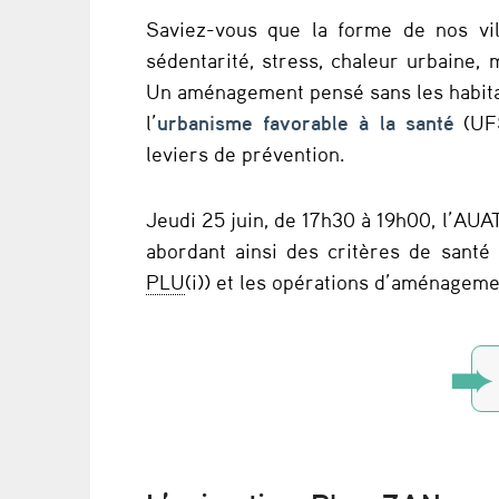
i
Saviez-vous que la forme de nos vill
è
sédentarité, stress, chaleur urbaine
Un aménagement pensé sans les habitan
r
l’
urbanisme favorable à la santé
(UFS
e
leviers de prévention.
e
Jeudi 25 juin, de 17h30 à 19h00, l’AUA
n
abordant ainsi des critères de santé
PLU
(i)) et les opérations d’aménageme
O
c
c
i
t