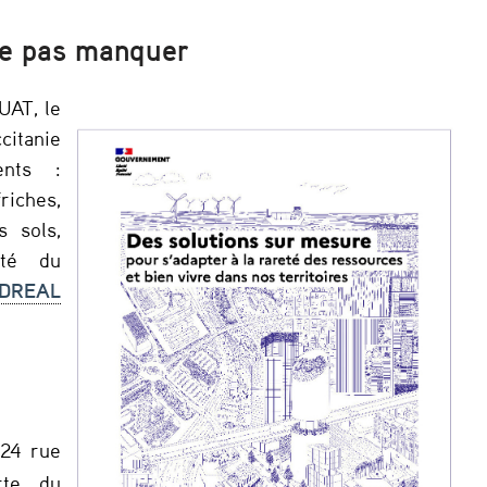
ne pas manquer
UAT, le
citanie
nts :
iches,
s sols,
lité du
DREAL
 24 rue
rte du