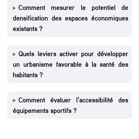
Comment mesurer le potentiel de
,
densification des espaces économiques
l
existants ?
a
m
a
Quels leviers activer pour développer
t
un urbanisme favorable à la santé des
i
habitants ?
n
a
Comment évaluer l’accessibilité des
l
équipements sportifs ?
e
d
e