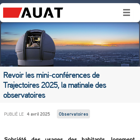
Revoir les mini-conférences de
Trajectoires 2025, la matinale des
observatoires
R
PUBLIÉ LE
4 avril 2025
Observatoires
e
v
Sobriété des usages des habitants, logement,