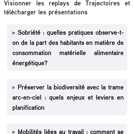
n
Visionner les replays de Trajectoires et
f
télécharger les présentations
é
r
Sobriété : quelles pratiques observe-t-
e
on de la part des habitants en matière de
n
consommation matérielle alimentaire
c
énergétique?
e
s
Préserver la biodiversité avec la trame
d
arc-en-ciel : quels enjeux et leviers en
e
planification
T
r
Mobilités liées au travail : comment se