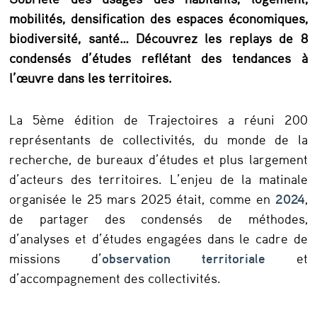
o
mobilités, densification des espaces économiques,
i
biodiversité, santé… Découvrez les replays de 8
r
condensés d’études reflétant des tendances à
l
l’œuvre dans les territoires.
e
La 5ème édition de Trajectoires a réuni 200
s
représentants de collectivités, du monde de la
m
recherche, de bureaux d’études et plus largement
i
d’acteurs des territoires. L’enjeu de la matinale
n
organisée le 25 mars 2025 était, comme en
2024
,
de partager des condensés de méthodes,
i
d’analyses et d’études engagées dans le cadre de
-
missions d’
observation territoriale
et
c
d’accompagnement des collectivités.
o