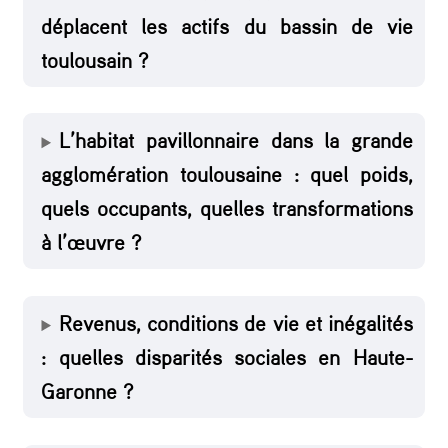
a
déplacent les actifs du bassin de vie
j
toulousain ?
e
c
t
L’habitat pavillonnaire dans la grande
o
agglomération toulousaine : quel poids,
i
quels occupants, quelles transformations
r
à l’œuvre ?
e
s
Revenus, conditions de vie et inégalités
2
: quelles disparités sociales en Haute-
0
Garonne ?
2
5