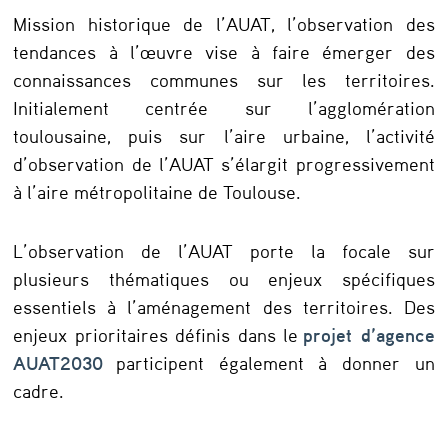
s
Mission historique de l’AUAT, l’observation des
o
tendances à l’œuvre vise à faire émerger des
connaissances communes sur les territoires.
b
Initialement centrée sur l’agglomération
s
toulousaine, puis sur l’aire urbaine, l’activité
e
d’observation de l’AUAT s’élargit progressivement
r
à l’aire métropolitaine de Toulouse.
v
L’observation de l’AUAT porte la focale sur
a
plusieurs thématiques ou enjeux spécifiques
t
essentiels à l’aménagement des territoires. Des
o
enjeux prioritaires définis dans le
projet d’agence
i
AUAT2030
participent également à donner un
cadre.
r
e